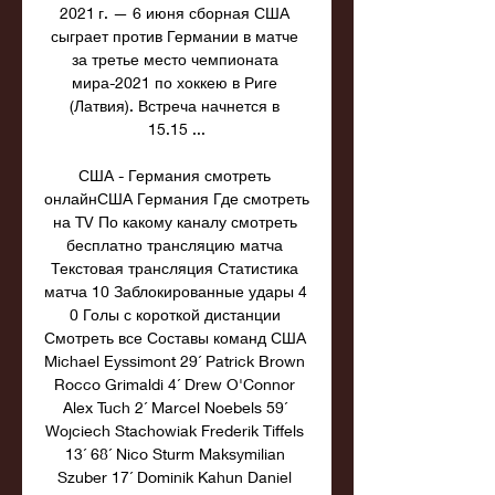
2021 г. — 6 июня сборная США 
сыграет против Германии в матче 
за третье место чемпионата 
мира-2021 по хоккею в Риге 
(Латвия). Встреча начнется в 
15.15 ...

США - Германия смотреть 
онлайнСША Германия Где смотреть 
на TV По какому каналу смотреть 
бесплатно трансляцию матча 
Текстовая трансляция Статистика 
матча 10 Заблокированные удары 4 
0 Голы с короткой дистанции 
Смотреть все Составы команд США 
Michael Eyssimont 29´ Patrick Brown 
Rocco Grimaldi 4´ Drew O'Connor 
Alex Tuch 2´ Marcel Noebels 59´ 
Wojciech Stachowiak Frederik Tiffels 
13´ 68´ Nico Sturm Maksymilian 
Szuber 17´ Dominik Kahun Daniel 