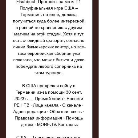
Fischbuch Прогнозы на матч П1 
Полуфинальная игра США – 
Германия, по идее, должна 
получиться куда более интересной 
и ровной по сравнению с другим 
матчем на этой стадии. Хотя и тут 
есть очевидный фаворит, согласно 
линии букмекерских контор, но все-
таки европейская сборная уже 
показала, что может биться и даже 
побеждать любого соперника на 
этом турнире. 

В США предрекли войну в 
Германии из-за помощи 30 сент. 
2023 г. — Прямой эфир · Новости 
РЕН ТВ · Лица канала · О канале · 
Адрес редакции · Обратная связь · 
Правовая информация · Помощь 
детям · MORE.TV. Контакты.

США — Германия: где смотреть 