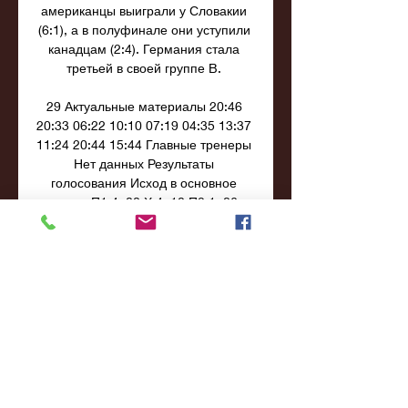
американцы выиграли у Словакии 
(6:1), а в полуфинале они уступили 
канадцам (2:4). Германия стала 
третьей в своей группе B. 

29 Актуальные материалы 20:46 
20:33 06:22 10:10 07:19 04:35 13:37 
11:24 20:44 15:44 Главные тренеры 
Нет данных Результаты 
голосования Исход в основное 
время П1 4. 00 Х 4. 10 П2 1. 86 
Двойной шанс 1X 2. 02 12 1. 27 X2 
1. 28 Группа Тур Дата, время Счет 
П1 Х П2 1 13. 10. 2023 22:00 
Товарищеские матчи, Тур 1 Мали – 
Уганда 1: 0 13. 2023 21:45 Англия 
Австралия 13. 2023 21:15 Иордания 
Иран 1: 3 13. 2023 19:00 ЮАР 
Эсватини 0: 0 Саудовская Аравия 
Нигерия 2: 2 ДР Конго Новая 
Зеландия 1: 1 Гвинея Гвинея-Бисау 