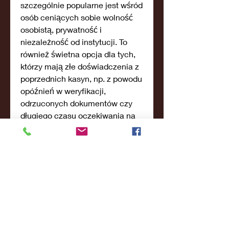
szczególnie popularne jest wśród 
osób ceniących sobie wolność 
osobistą, prywatność i 
niezależność od instytucji. To 
również świetna opcja dla tych, 
którzy mają złe doświadczenia z 
poprzednich kasyn, np. z powodu 
opóźnień w weryfikacji, 
odrzuconych dokumentów czy 
długiego czasu oczekiwania na 
wypłatę. Osoby pracujące w 
zawodach wymagających 
wysokiego poziomu 
anonimowości, jak np. 
dziennikarze, aktywiści czy 
osoby LGBTQ+ z krajów 
nietolerancyjnych, także chętnie 
wybierają takie platformy, gdyż 
oferują one przestrzeń 