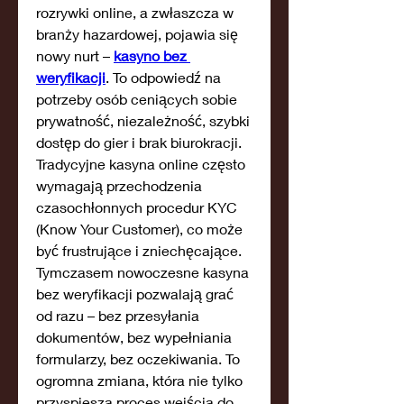
rozrywki online, a zwłaszcza w 
branży hazardowej, pojawia się 
nowy nurt – 
kasyno bez 
weryfikacji
. To odpowiedź na 
potrzeby osób ceniących sobie 
prywatność, niezależność, szybki 
dostęp do gier i brak biurokracji. 
Tradycyjne kasyna online często 
wymagają przechodzenia 
czasochłonnych procedur KYC 
(Know Your Customer), co może 
być frustrujące i zniechęcające. 
Tymczasem nowoczesne kasyna 
bez weryfikacji pozwalają grać 
od razu – bez przesyłania 
dokumentów, bez wypełniania 
formularzy, bez oczekiwania. To 
ogromna zmiana, która nie tylko 
przyspiesza proces wejścia do 