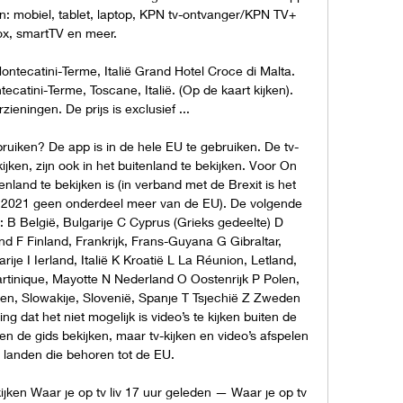
: mobiel, tablet, laptop, KPN tv-ontvanger/KPN TV+ 
x, smartTV en meer. 

ontecatini-Terme, Italië Grand Hotel Croce di Malta. 
catini-Terme, Toscane, Italië. (Op de kaart kijken). 
eningen. De prijs is exclusief ...

ruiken? De app is in de hele EU te gebruiken. De tv-
jken, zijn ook in het buitenland te bekijken. Voor On 
nland te bekijken is (in verband met de Brexit is het 
ri 2021 geen onderdeel meer van de EU). De volgende 
 B België, Bulgarije C Cyprus (Grieks gedeelte) D 
 F Finland, Frankrijk, Frans-Guyana G Gibraltar, 
e I Ierland, Italië K Kroatië L La Réunion, Letland, 
tinique, Mayotte N Nederland O Oostenrijk P Polen, 
n, Slowakije, Slovenië, Spanje T Tsjechië Z Zweden 
g dat het niet mogelijk is video’s te kijken buiten de 
 de gids bekijken, maar tv-kijken en video’s afspelen 
n landen die behoren tot de EU. 

kijken Waar je op tv liv 17 uur geleden — Waar je op tv 