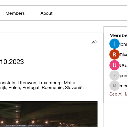
Members
About
Membe
joh
Riy
4.10.2023
pen
penjaha
chtenstein, Litouwen, Luxemburg, Malta, 
me
jk, Polen, Portugal, Roemenië, Slovenië, 
menlico
See All 