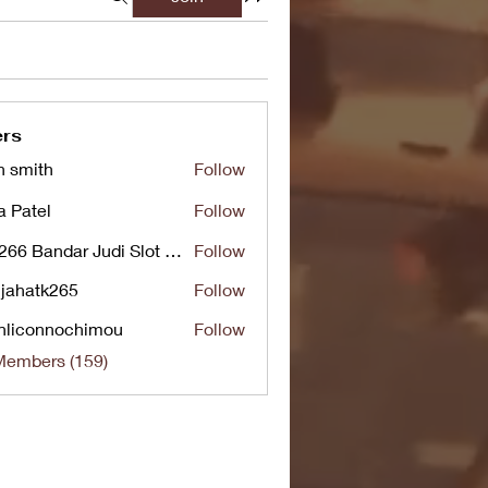
rs
n smith
Follow
a Patel
Follow
UG266 Bandar Judi Slot Online Live RTP Slot Gacor Tertinggi
Follow
jahatk265
Follow
tk265
nliconnochimou
Follow
nnochimou
Members (159)