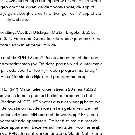
e? Download de app dan opnieuw als deze niet werkt 
gen om tv te kijken via de tv-ontvanger, de app of 
e je gemakkelijk via de tv-ontvanger, de TV app of via 
de website. 

atting: Voetbal Uitslagen Malta · Engeland. 2. 0. 
ta. 0. 4. Engeland. Gerelateerde wedstrijden bekijken. 
ogte van wat er gebeurt in de ...

ijken met de KPN TV app? Pas je abonnement dan aan 
eamingdiensten (bv. Op deze pagina vind je informatie 
incode voor tv. Hoe kijk ik een programma terug? 
l na 15 minuten kijk je het programma terug. 

 R... (tv**) Malta Italië kijken stream 26 maart 2023 
n van je locatie gebeurt buiten de app om in het 
(Android of iOS). KPN weet dus niet waar jij bent; we 
. Je locatie onthouden we niet en gebruiken we niet 
enders zijn beschikbaar met de web/app? Er is een 
e verschillende apparaten. Dit heeft te maken met de 
deze apparaten. Deze verschillen zitten voornamelijk 
 je via KPN afneemt werken gewoon. Via de Netflix app 