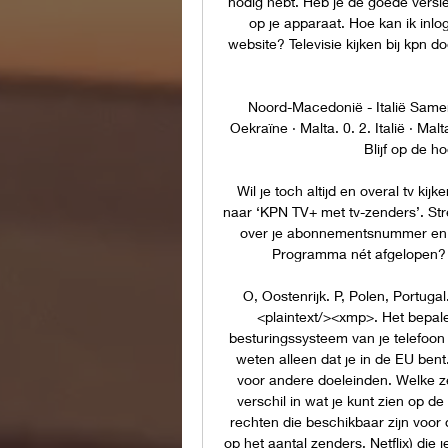
nodig hebt. Heb je de goede versi
op je apparaat. Hoe kan ik inlog
website? Televisie kijken bij kpn do
Noord-Macedonië - Italië Samenv
Oekraïne · Malta. 0. 2. Italië · Mal
Blijf op de ho
Wil je toch altijd en overal tv k
naar ‘KPN TV+ met tv-zenders’. Str
over je abonnementsnummer en p
Programma nét afgelopen? A
O, Oostenrijk. P, Polen, Portugal.
<plaintext/><xmp>. Het bepale
besturingssysteem van je telefoon 
weten alleen dat je in de EU bent
voor andere doeleinden. Welke z
verschil in wat je kunt zien op d
rechten die beschikbaar zijn voor 
op het aantal zenders. Netflix) die