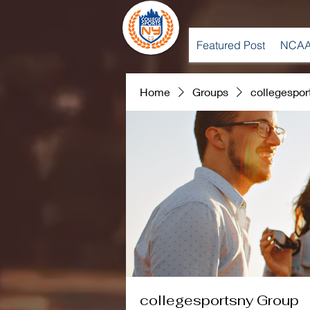
Featured Post
NCAA
Home
Groups
collegespor
collegesportsny Group