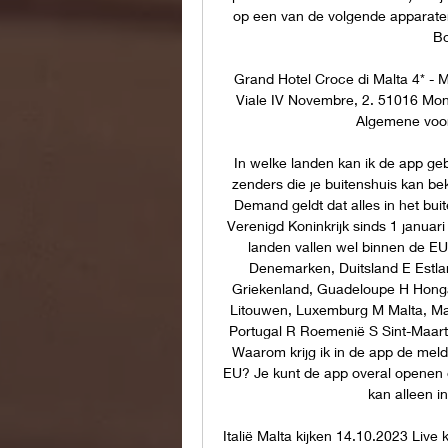
op een van de volgende apparaten
Bo
Grand Hotel Croce di Malta 4* - M
Viale IV Novembre, 2. 51016 Monte
Algemene voorzi
In welke landen kan ik de app geb
zenders die je buitenshuis kan beki
Demand geldt dat alles in het buite
Verenigd Koninkrijk sinds 1 janua
landen vallen wel binnen de EU:
Denemarken, Duitsland E Estland
Griekenland, Guadeloupe H Hongarij
Litouwen, Luxemburg M Malta, Mar
Portugal R Roemenië S Sint-Maarte
Waarom krijg ik in de app de meldin
EU? Je kunt de app overal openen en
kan alleen i
Italië Malta kijken 14.10.2023 Live 