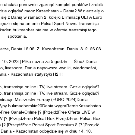
zie chciała ponownie zgarnąć komplet punktów i zrobić 
dzie oglądać mecz Kazachstan – Dania? W niedzielę o 
się z Danią w ramach 2. kolejki Eliminacji UEFA Euro 
dzie się na antenie Polsat Sport News. Transmisja 
żaden bukmacher nie ma w ofercie transmisji tego 
spotkania. 

arze, Dania 16.06. Z. Kazachstan. Dania. 3. 2. 26.03.

0. 2023 | Piłka nożna za 5 godzin — Śledź Dania - 
, livescore, Dania najnowsze wyniki, wiadomości, 
nia - Kazachstan statystyki H2H!

transmisja online i TV, live stream. Gdzie oglądać? 
 transmisja online i TV, live stream. Gdzie oglądać? 
minacje Mistrzostw Europy (EURO 2024)Dania - 
eTypy bukmacherskie20Dania wygraRemisKazachstan 
Free Canal+Online [? ]PrzejdźFree Oferta LIVE w 
V [? ]PrzejdźFree Polsat Box PrzejdźFree Polsat Box 
a [? ]PrzejdźFree Polsat Sport Premium 2 [? ]Przejdź 
Dania - Kazachstan odbędzie się w dniu 14. 10. 
