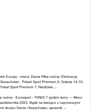
ostw Europy - mecz: Dania Piłka nożna: Eliminacje 
 Kazachstan · Polsat Sport Premium 2; Sobota 14.10; 
olsat Sport Premium 1; Niedziela ...

łka nożna - Eurosport - TVN24 7 godzin temu — Mecz 
października 2023. Bądź na bieżąco z najnowszymi 
mi drużyn Dania i Kazachstan, sprawdź ...
