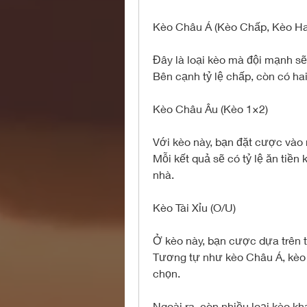
Kèo Châu Á (Kèo Chấp, Kèo Ha
Đây là loại kèo mà đội mạnh sẽ
Bên cạnh tỷ lệ chấp, còn có hai 
Kèo Châu Âu (Kèo 1×2)
Với kèo này, bạn đặt cược vào m
Mỗi kết quả sẽ có tỷ lệ ăn tiề
nhà.
Kèo Tài Xỉu (O/U)
Ở kèo này, bạn cược dựa trên t
Tương tự như kèo Châu Á, kèo Tà
chọn.
Ngoài ra, còn nhiều loại kèo kh