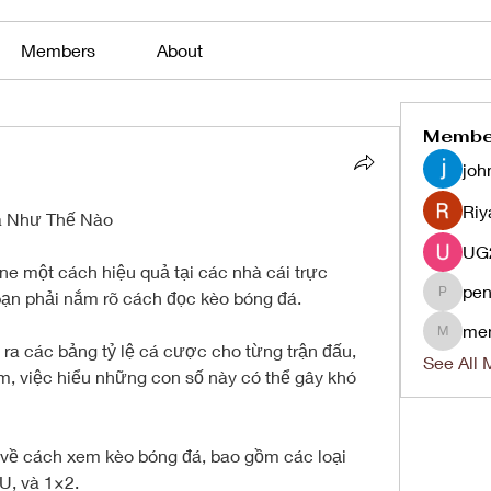
Members
About
Membe
joh
Riy
 Như Thế Nào
ne một cách hiệu quả tại các nhà cái trực 
pen
 bạn phải nắm rõ cách đọc kèo bóng đá.
penjaha
me
menlico
 ra các bảng tỷ lệ cá cược cho từng trận đấu, 
See All 
, việc hiểu những con số này có thể gây khó 
 về cách xem kèo bóng đá, bao gồm các loại 
U, và 1×2.