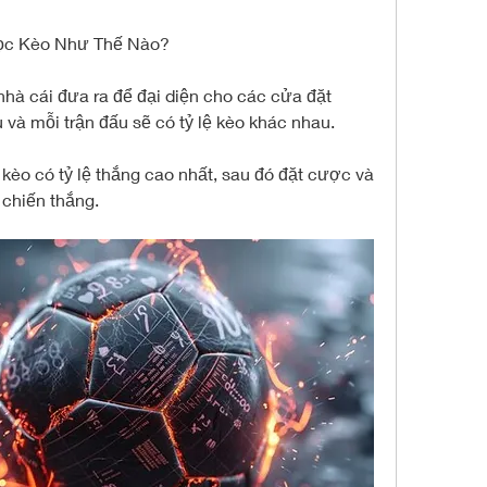
ọc Kèo Như Thế Nào?
nhà cái đưa ra để đại diện cho các cửa đặt 
u và mỗi trận đấu sẽ có tỷ lệ kèo khác nhau.
kèo có tỷ lệ thắng cao nhất, sau đó đặt cược và 
chiến thắng.