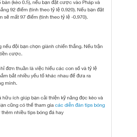
bàn (kèo 0.5), nếu bạn đặt cược vào Pháp và 
ng 92 điểm (tính theo tỷ lệ 0.920). Nếu bạn đặt 
sẽ mất 97 điểm (tính theo tỷ lệ -0.970).
g nếu đội bạn chọn giành chiến thắng. Nếu trận 
tiền cược.
 đơn thuần là việc hiểu các con số và tỷ lệ 
nắm bắt nhiều yếu tố khác nhau để đưa ra 
ng minh.
 hữu ích giúp bạn cải thiện kỹ năng đọc kèo và 
Bạn cũng có thể tham gia 
các diễn đàn tips bóng 
ũy thêm nhiều tips bóng đá hay