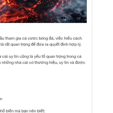
ầu tham gia cá cược bóng đá, việc hiểu cách 
là rất quan trọng để đưa ra quyết định hợp lý.
cái uy tín cũng là yếu tố quan trọng trong cá 
 những nhà cái có thương hiệu, uy tín và được 
ến
phổ biến mà bạn nên biết: