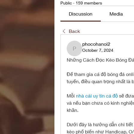
Public
·
159 members
Discussion
Media
Back
phocohanoi2
October 7, 2024
phocohanoi2
Những Cách Đọc Kèo Bóng Đá
Để tham gia cá độ bóng đá onli
tuyến, điều quan trọng nhất là
Mỗi 
nhà cái uy tín cá độ
 sẽ đưa
và nếu bạn chưa có kinh nghiệm
khăn.
Dưới đây là hướng dẫn chi tiết
kèo phổ biến như Handicap, O/