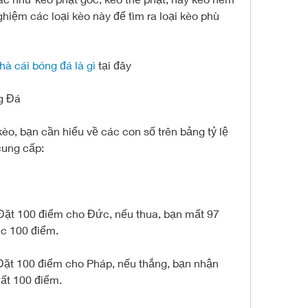
hiệm các loại kèo này để tìm ra loại kèo phù 
hà cái bóng đá là gì
 tại đây
g Đá
èo, bạn cần hiểu về các con số trên bảng tỷ lệ 
 cung cấp:
Đặt 100 điểm cho Đức, nếu thua, bạn mất 97 
c 100 điểm.
Đặt 100 điểm cho Pháp, nếu thắng, bạn nhận 
ất 100 điểm.