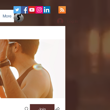
More
Log In
Join