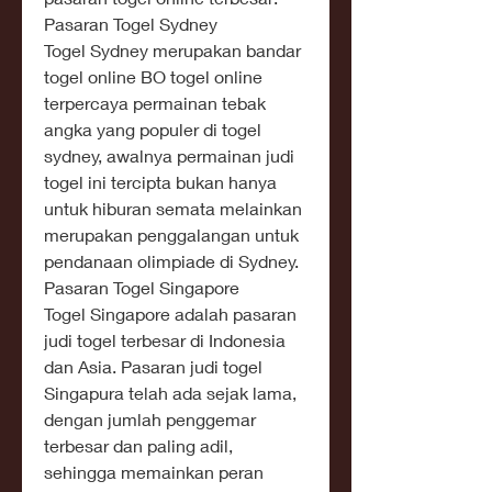
Pasaran Togel Sydney
Togel Sydney merupakan bandar 
togel online BO togel online 
terpercaya permainan tebak 
angka yang populer di togel 
sydney, awalnya permainan judi 
togel ini tercipta bukan hanya 
untuk hiburan semata melainkan 
merupakan penggalangan untuk 
pendanaan olimpiade di Sydney.
Pasaran Togel Singapore
Togel Singapore adalah pasaran 
judi togel terbesar di Indonesia 
dan Asia. Pasaran judi togel 
Singapura telah ada sejak lama, 
dengan jumlah penggemar 
terbesar dan paling adil, 
sehingga memainkan peran 