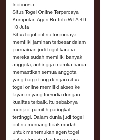
Indonesia.
Situs Togel Online Terpercaya 
Kumpulan Agen Bo Toto WLA 4D 
10 Juta
Situs togel online terpercaya 
memiliki jaminan terbesar dalam 
permainan judi togel karena 
mereka sudah memiliki banyak 
anggota, sehingga mereka harus 
memastikan semua anggota 
yang bergabung dengan situs 
togel online memiliki akses ke 
layanan yang tersedia dengan 
kualitas terbaik. Itu sebabnya 
menjadi pemilih peringkat 
tertinggi. Dalam dunia judi togel 
online memang tidak mudah 
untuk menemukan agen togel 
online terbaik dan terpercaya, 