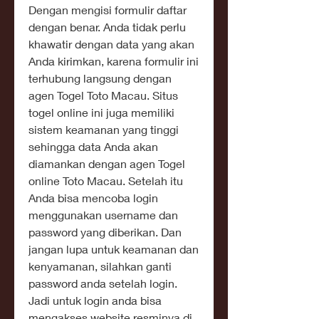
Dengan mengisi formulir daftar 
dengan benar. Anda tidak perlu 
khawatir dengan data yang akan 
Anda kirimkan, karena formulir ini 
terhubung langsung dengan 
agen Togel Toto Macau. Situs 
togel online ini juga memiliki 
sistem keamanan yang tinggi 
sehingga data Anda akan 
diamankan dengan agen Togel 
online Toto Macau. Setelah itu 
Anda bisa mencoba login 
menggunakan username dan 
password yang diberikan. Dan 
jangan lupa untuk keamanan dan 
kenyamanan, silahkan ganti 
password anda setelah login. 
Jadi untuk login anda bisa 
mengakses website resminya di 