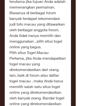
terutama jika tujuan Anda adalah 
memenangkan permainan. 
Biasanya di berbagai forum 
banyak terdapat rekomendasi 
judi toto macau yang ditawarkan 
oleh berbagai anggota forum. 
Anda tidak hanya memilih dan 
menggunakan , pilih situs togel 
online yang bagus.
Pilih situs Togel Macau
Pertama, jika Anda mendapatkan 
togel macau yang 
direkomendasikan dari orang 
lain, baik di forum atau daftar 
togel macau , maka Anda harus 
memilih salah satu situs togel 
online yang direkomendasikan 
oleh banyak orang. Bandar togel 
online yang direkomendasikan 