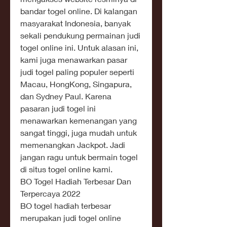
bandar togel online. Di kalangan 
masyarakat Indonesia, banyak 
sekali pendukung permainan judi 
togel online ini. Untuk alasan ini, 
kami juga menawarkan pasar 
judi togel paling populer seperti 
Macau, HongKong, Singapura, 
dan Sydney Paul. Karena 
pasaran judi togel ini 
menawarkan kemenangan yang 
sangat tinggi, juga mudah untuk 
memenangkan Jackpot. Jadi 
jangan ragu untuk bermain togel 
di situs togel online kami.
BO Togel Hadiah Terbesar Dan 
Terpercaya 2022
BO togel hadiah terbesar 
merupakan judi togel online 