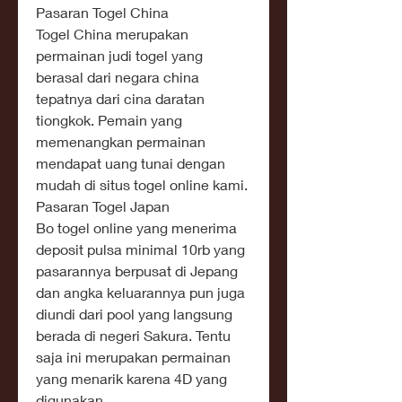
Pasaran Togel China
Togel China merupakan 
permainan judi togel yang 
berasal dari negara china 
tepatnya dari cina daratan 
tiongkok. Pemain yang 
memenangkan permainan 
mendapat uang tunai dengan 
mudah di situs togel online kami.
Pasaran Togel Japan
Bo togel online yang menerima 
deposit pulsa minimal 10rb yang 
pasarannya berpusat di Jepang 
dan angka keluarannya pun juga 
diundi dari pool yang langsung 
berada di negeri Sakura. Tentu 
saja ini merupakan permainan 
yang menarik karena 4D yang 
digunakan.