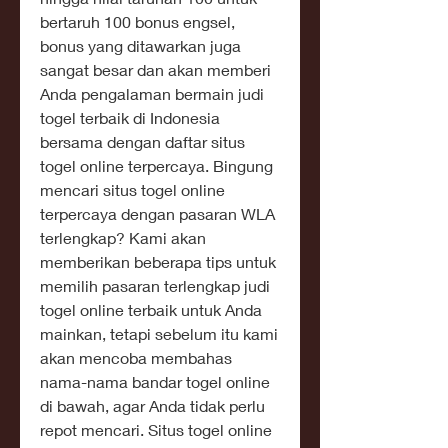
bertaruh 100 bonus engsel, 
bonus yang ditawarkan juga 
sangat besar dan akan memberi 
Anda pengalaman bermain judi 
togel terbaik di Indonesia 
bersama dengan daftar situs 
togel online terpercaya. Bingung 
mencari situs togel online 
terpercaya dengan pasaran WLA 
terlengkap? Kami akan 
memberikan beberapa tips untuk 
memilih pasaran terlengkap judi 
togel online terbaik untuk Anda 
mainkan, tetapi sebelum itu kami 
akan mencoba membahas 
nama-nama bandar togel online 
di bawah, agar Anda tidak perlu 
repot mencari. Situs togel online 