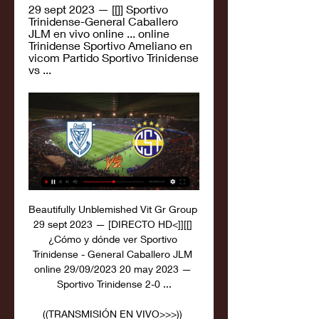
29 sept 2023 — [[]] Sportivo 
Trinidense-General Caballero 
JLM en vivo online ... online 
Trinidense Sportivo Ameliano en 
vicom Partido Sportivo Trinidense 
vs ...
Beautifully Unblemished Vit Gr Group 
29 sept 2023 — [DIRECTO HD<]][[] 
¿Cómo y dónde ver Sportivo 
Trinidense - General Caballero JLM 
online 29/09/2023 20 may 2023 — 
Sportivo Trinidense 2-0 ...

((TRANSMISIÓN EN VIVO>>>)) 