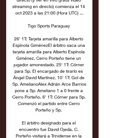
streaming en directo) comienza el 14 
oct 2023 a las 21:00 (Hora UTC) ...

Tigo Sports Paraguay 

26' 1T: Tarjeta amarilla para Alberto 
Espínola GiménezEl árbitro saca una 
tarjeta amarilla para Alberto Espínola 
Giménez. Cerro Porteño tiene un 
jugador amonestado. 25' 1T: Córner 
para Sp. El encargado de tirarlo es 
Ángel David Martínez. 10' 1T: Gol de 
Sp. AmelianoAlex Adrián Arce Barrios 
pone a Sp. Ameliano 1 a 0 frente a 
Cerro Porteño. 6' 1T: Córner para Sp. 
Comenzó el partido entre Cerro 
Porteño y Sp. 

El árbitro designado para el 
encuentro fue David Ojeda. C. 
Porteño visitará a Trinidense en la 