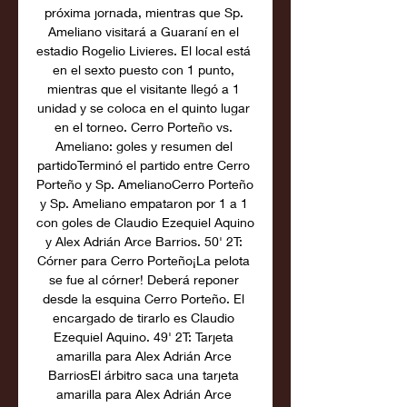
próxima jornada, mientras que Sp. 
Ameliano visitará a Guaraní en el 
estadio Rogelio Livieres. El local está 
en el sexto puesto con 1 punto, 
mientras que el visitante llegó a 1 
unidad y se coloca en el quinto lugar 
en el torneo. Cerro Porteño vs. 
Ameliano: goles y resumen del 
partidoTerminó el partido entre Cerro 
Porteño y Sp. AmelianoCerro Porteño 
y Sp. Ameliano empataron por 1 a 1 
con goles de Claudio Ezequiel Aquino 
y Alex Adrián Arce Barrios. 50' 2T: 
Córner para Cerro Porteño¡La pelota 
se fue al córner! Deberá reponer 
desde la esquina Cerro Porteño. El 
encargado de tirarlo es Claudio 
Ezequiel Aquino. 49' 2T: Tarjeta 
amarilla para Alex Adrián Arce 
BarriosEl árbitro saca una tarjeta 
amarilla para Alex Adrián Arce 