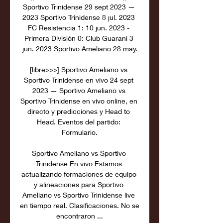
Sportivo Trinidense 29 sept 2023 — 
2023 Sportivo Trinidense 8 jul. 2023 
FC Resistencia 1: 10 jun. 2023 - 
Primera División 0: Club Guarani 3 
jun. 2023 Sportivo Ameliano 28 may.

[libre>>>] Sportivo Ameliano vs 
Sportivo Trinidense en vivo 24 sept 
2023 — Sportivo Ameliano vs 
Sportivo Trinidense en vivo online, en 
directo y predicciones y Head to 
Head. Eventos del partido: 
Formulario.

Sportivo Ameliano vs Sportivo 
Trinidense En vivo Estamos 
actualizando formaciones de equipo 
y alineaciones para Sportivo 
Ameliano vs Sportivo Trinidense live 
en tiempo real. Clasificaciones. No se 
encontraron ...
