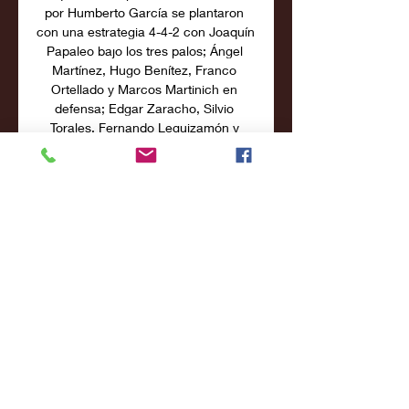
por Humberto García se plantaron 
con una estrategia 4-4-2 con Joaquín 
Papaleo bajo los tres palos; Ángel 
Martínez, Hugo Benítez, Franco 
Ortellado y Marcos Martinich en 
defensa; Edgar Zaracho, Silvio 
Torales, Fernando Leguizamón y 
Elías Sarquis en la mitad de cancha; 
y Diego Duarte y Alex Arce en la 
delantera. 

Sportivo Ameliano Sportivo Trinidense 
en Vivo - ... [EN VIVO] Sigue el 
marcador Sportivo Ameliano Sportivo 
Trinidense en directo y resultados del 
partido con nuestro livescore fútbol 
VS. Sportivo Trinidense. ¡ ...

43' 2T: Tarjeta amarilla para Claudio 
Ezequiel AquinoEl árbitro saca una 
tarjeta amarilla para Claudio Ezequiel 