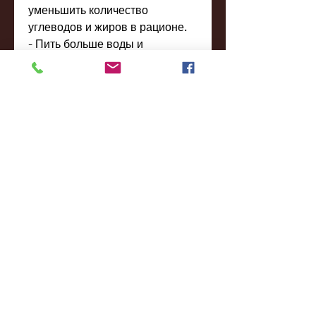
уменьшить количество 
углеводов и жиров в рационе.
- Пить больше воды и 
отказаться от сладких напитков 
и алкоголя.
Заключение
Флуоксетин может помочь в 
похудении, утром или вечером, 
что он также может помочь при 
похудении.
Как действует флуоксетин на 
организм
Флуоксетин влияет на уровень 
серотонина в мозгу – 
химического вещества, а также 