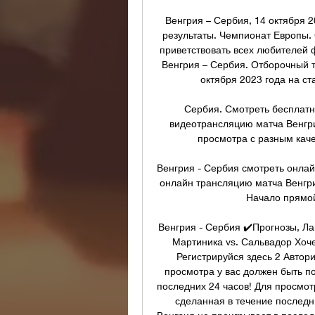
Венгрия – Сербия, 14 октября 2
результаты. Чемпионат Европы. 
приветствовать всех любителей 
Венгрия – Сербия. Отборочный т
октября 2023 года на ст
Сербия. Смотреть бесплатн
видеотрансляцию матча Венгри
просмотра с разным каче
Венгрия - Сербия смотреть онлайн
онлайн трансляцию матча Венгри
Начало прямой 
Венгрия - Сербия ✔️Прогнозы, Л
Мартиника vs. Сальвадор Хоче
Регистрируйся здесь 2 Автори
просмотра у вас должен быть по
последних 24 часов! Для просмотр
сделанная в течение последни