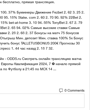
н бесплатно, прямая трансляция.

 100. 37% Букмекеры Движение Fezbet 2. 62 3. 25 2. 
80 95. 18% Stake. com 2. 60 2. 70 90. 92% 22Bet 2. 
 15% bet-at-home 3. 10 94. 88% TonyBet 2. 67 2. 79 
18Bet 2. 65 94. 02% Самые высокие ставки Самые 
авки 2. 28 2. 68 2. 37 Бонусы на матч 75 бонусов 
Отыгрыш Мин. депозит Мин. ставка 100% 5x Бонус 
олучить бонус TALLETUSBONUS 200€ Прогнозы 30 
пресс 1. 44 час назад 2. 18 7 32. 

йн - ODDS.ru Смотреть онлайн трансляцию матча 
 Европы Квалификация 2024, 7 ⚽ начало прямой 
а по Футболу в 21:45 по МСК 14 ...
0 Comments