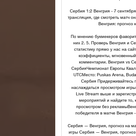
Сербия 1:2 Венгрия - 7 сентябр
трансляция, где смотреть матч он
Венгрия: прогноз 
По мнению букмекеров фаворита
них 2. 5. Проверь Венгрия и 
статистику прямо у нас на сайт
коэффициенты, мгновенный 
комментарии. Венгрия vs Се
СербияЧемпионат Европы Квали
UTCМесто: Puskas Arena, Buda
Сербия Придерживайтесь п
наслаждаться просмотром игры 
Live Stream выше и зарегистр
мероприятий и найдите то, 
просмотром без рекламыВенгр
победителя в матче Венгрия - 
Сербия — Венгрия, прогноз на ма
игры Сербия — Венгрия, прогноз 