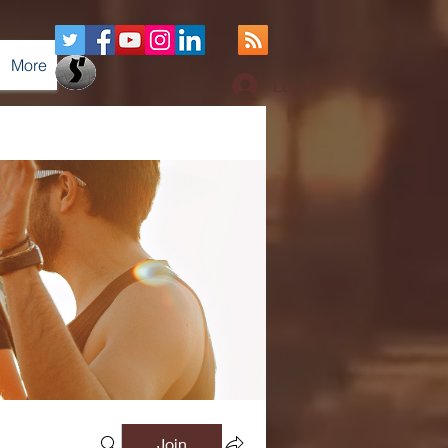
More
Log In
Join