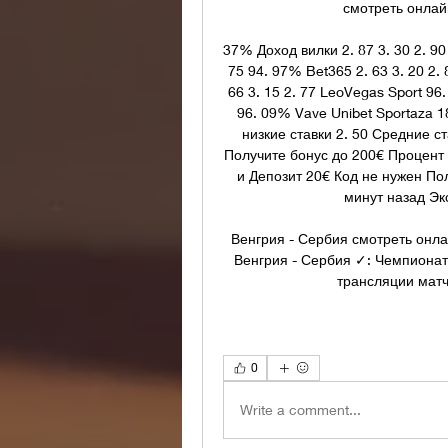
смотреть онлай
37% Доход вилки 2. 87 3. 30 2. 90
75 94. 97% Bet365 2. 63 3. 20 2. 
66 3. 15 2. 77 LeoVegas Sport 96.
96. 09% Vave Unibet Sportaza 
низкие ставки 2. 50 Средние ст
Получите бонус до 200€ Процент 
и Депозит 20€ Код не нужен П
минут назад Экс
Венгрия - Сербия смотреть онла
Венгрия - Сербия ✓: Чемпионат
трансляции матч
0
Write a comment...