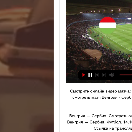
Смотрите онлайн видео матча: В
смотреть матч Венгрия - Серби
Венгрия — Сербия. Смотреть он
Венгрия — Сербия. Футбол. 14.10
Ссылка на трансляц