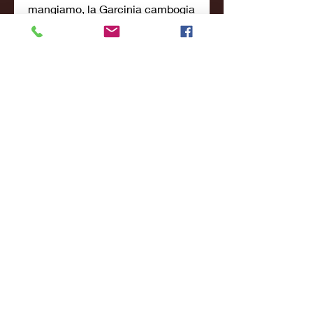
mangiamo, la Garcinia cambogia 
può essere un'aggiunta utile alla 
tua routine di perdita di peso., 
nausea, quindi leggere 
attentamente le indicazioni 
sull'etichetta. Si raccomanda di 
assumere la Garcinia cambogia 
30-60 minuti prima dei pasti per 
massimizzare i benefici.
Effetti collaterali della Garcinia 
cambogia
La Garcinia cambogia è 
generalmente considerata 