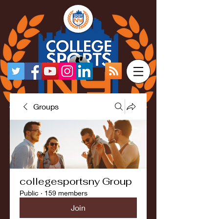
Groups
collegesportsny Group
Public
·
159 members
Join