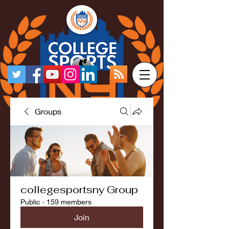
Groups
collegesportsny Group
Public
·
159 members
Join