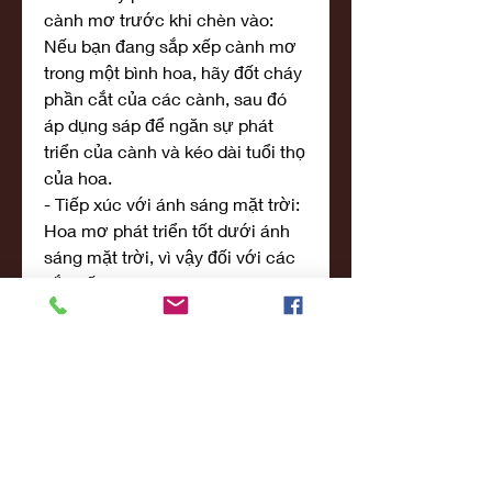
cành mơ trước khi chèn vào: 
Nếu bạn đang sắp xếp cành mơ 
trong một bình hoa, hãy đốt cháy 
phần cắt của các cành, sau đó 
áp dụng sáp để ngăn sự phát 
triển của cành và kéo dài tuổi thọ 
của hoa.
- Tiếp xúc với ánh sáng mặt trời: 
Hoa mơ phát triển tốt dưới ánh 
sáng mặt trời, vì vậy đối với các 
sắp xếp bình hoa trong nhà, hãy 
tiếp xúc hoa với ánh sáng mặt 
trời để ngăn chúng bị héo.
- Sử dụng vật liệu sinh học và 
hóa học để chăm sóc cây mơ: 
GA-3 đã được chứng minh là 
ngăn hoa mơ rụng trong 7 - 10 
ngày sau khi nở hoa. Ngoài ra, 