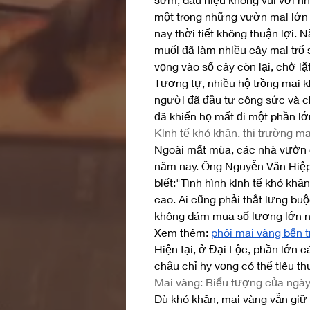
một trong những vườn mai lớn 
nay thời tiết không thuận lợi
muối đã làm nhiều cây mai trổ 
vọng vào số cây còn lại, chờ lặ
Tương tự, nhiều hộ trồng mai k
người đã đầu tư công sức và chi
đã khiến họ mất đi một phần lớ
Kinh tế khó khăn, thị trường ma
Ngoài mất mùa, các nhà vườn cò
năm nay. Ông Nguyễn Văn Hiệp,
biết:"Tình hình kinh tế khó khăn
cao. Ai cũng phải thắt lưng bu
không dám mua số lượng lớn n
Xem thêm: 
phôi mai vàng bến t
Hiện tại, ở Đại Lộc, phần lớn 
chậu chỉ hy vọng có thể tiêu th
Mai vàng: Biểu tượng của ngày
Dù khó khăn, mai vàng vẫn giữ v