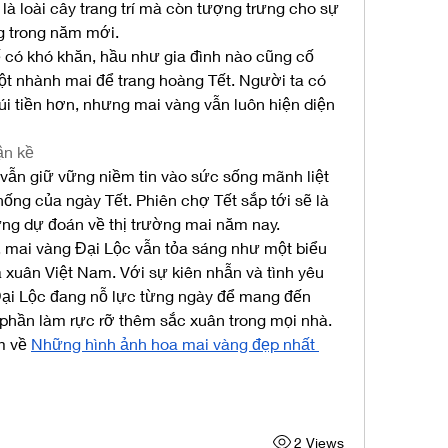
là loài cây trang trí mà còn tượng trưng cho sự 
g trong năm mới.
 có khó khăn, hầu như gia đình nào cũng cố 
 nhành mai để trang hoàng Tết. Người ta có 
úi tiền hơn, nhưng mai vàng vẫn luôn hiện diện 
ận kề
vẫn giữ vững niềm tin vào sức sống mãnh liệt 
hống của ngày Tết. Phiên chợ Tết sắp tới sẽ là 
hững dự đoán về thị trường mai năm nay.
 mai vàng Đại Lộc vẫn tỏa sáng như một biểu 
xuân Việt Nam. Với sự kiên nhẫn và tình yêu 
ại Lộc đang nỗ lực từng ngày để mang đến 
phần làm rực rỡ thêm sắc xuân trong mọi nhà. 
 về 
Những hình ảnh hoa mai vàng đẹp nhất 
2 Views