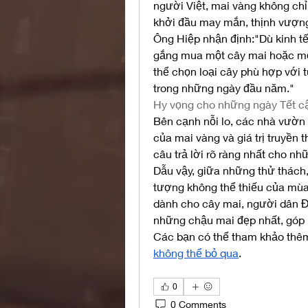
người Việt, mai vàng không chỉ 
khởi đầu may mắn, thịnh vượn
Ông Hiệp nhận định:"Dù kinh tế
gắng mua một cây mai hoặc một
thể chọn loại cây phù hợp với t
trong những ngày đầu năm."
Hy vọng cho những ngày Tết c
Bên cạnh nỗi lo, các nhà vườn 
của mai vàng và giá trị truyền t
câu trả lời rõ ràng nhất cho n
Dẫu vậy, giữa những thử thách,
tượng không thể thiếu của mùa 
dành cho cây mai, người dân Đ
những chậu mai đẹp nhất, góp 
Các bạn có thể tham khảo thêm
không thể bỏ qua
.
0
0 Comments