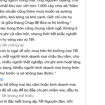
nhất khu vực với hơn 1.000 cây, chia sẻ:"Năm 
. Năm nhuận cộng thêm mưa muộn và sương 
sớm, khô bông và khô cành. Giờ chỉ còn hy 
t lá giữa tháng Chạp để đưa ra thị trường."
hác trong thôn cũng chung cảnh ngộ. Không ít 
 phí cả năm trời, nhưng thời tiết khắc nghiệt 
n hy vọng vào vụ Tết.
i tết chững lại
n lo ngại về sức mua trên thị trường mai Tết 
 một người kinh doanh mai chậu lâu năm, cho 
, nhiều người thất nghiệp, chi phí sinh hoạt tăng 
ộc bụng. Nhiều người kinh doanh mai trong thôn 
hư trước vì sợ không bán được."
re
.
các hộ trồng mai lâu năm hoặc kinh doanh mai 
ụ đủ số cây để bù đắp chi phí chăm sóc, đầu tư.
 Tết không thể thiếu
ị trí đặc biệt trong dịp Tết Nguyên đán. Với 