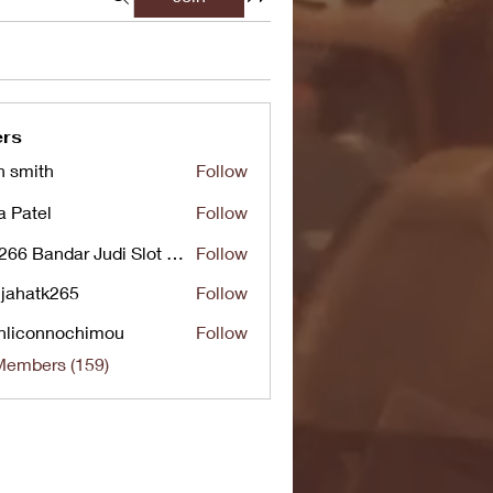
rs
n smith
Follow
a Patel
Follow
UG266 Bandar Judi Slot Online Live RTP Slot Gacor Tertinggi
Follow
jahatk265
Follow
tk265
nliconnochimou
Follow
nnochimou
Members (159)