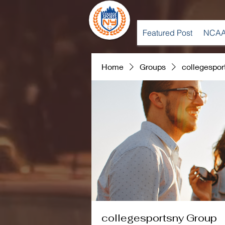
Featured Post
NCAA
Home
Groups
collegespor
collegesportsny Group