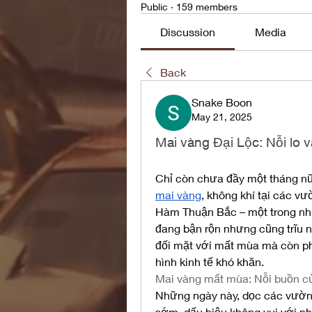
Public
·
159 members
Discussion
Media
Back
Snake Boon
May 21, 2025
Mai vàng Đại Lộc: Nỗi lo 
Chỉ còn chưa đầy một tháng nữ
mai vàng
, không khí tại các v
Hàm Thuận Bắc – một trong nhữ
đang bận rộn nhưng cũng trĩu n
đối mặt với mất mùa mà còn ph
hình kinh tế khó khăn.
Mai vàng mất mùa: Nỗi buồn c
Những ngày này, dọc các vườn 
sớm, dấu hiệu không vui với n