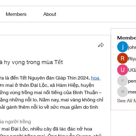
Members
About
Membe
joh
Riy
và hy vọng trong mùa Tết
a là đến Tết Nguyên đán Giáp Thìn 2024, 
hoa 
pen
penjaha
ườn mai ở thôn Đại Lộc, xã Hàm Hiệp, huyện 
me
ng vùng trồng mai nổi tiếng của Bình Thuận – 
menlico
ặng những nỗi lo. Năm nay, mai vàng không chỉ 
See All 
ải gánh thêm nỗi lo về sức mua giảm do tình 
ủa người trồng
mai Đại Lộc, nhiều cây đã lác đác nở hoa 
hững người trồng mai. Ông Nguyễn Quang, chủ 