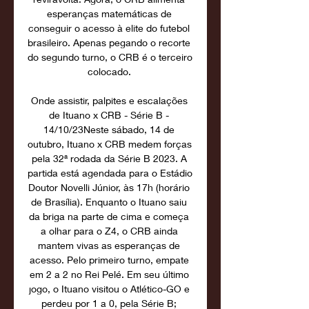
esperanças matemáticas de 
conseguir o acesso à elite do futebol 
brasileiro. Apenas pegando o recorte 
do segundo turno, o CRB é o terceiro 
colocado. 

Onde assistir, palpites e escalações 
de Ituano x CRB - Série B - 
14/10/23Neste sábado, 14 de 
outubro, Ituano x CRB medem forças 
pela 32ª rodada da Série B 2023. A 
partida está agendada para o Estádio 
Doutor Novelli Júnior, às 17h (horário 
de Brasília). Enquanto o Ituano saiu 
da briga na parte de cima e começa 
a olhar para o Z4, o CRB ainda 
mantem vivas as esperanças de 
acesso. Pelo primeiro turno, empate 
em 2 a 2 no Rei Pelé. Em seu último 
jogo, o Ituano visitou o Atlético-GO e 
perdeu por 1 a 0, pela Série B; 