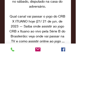
no sábado, disputado na casa do 
adversário. 

Qual canal vai passar o jogo do CRB 
X ITUANO hoje (21/ 21 de jun. de 
2023 — Saiba onde assistir ao jogo 
CRB x Ituano ao vivo pela Série B do 
Brasileirão: veja onde vai passar na 
TV e como assistir online ao jogo ...

Isso culminou no gol da equipe: 
Bruno Tubarão fez um cruzamento 
rasteiro, e Baralhas apareceu livre 
para finalizar de primeira e dar 
números finais ao duelo. Essa 
derrota aumentou as chances de 
rebaixamento do Ituano para 11%, 
de acordo com o site Infobola. Para o 
próximo jogo, o Ituano terá os 
retornos de Marcel e José Aldo, mas 
terá desfalques devido a lesões, 
incluindo Davi Araújo, Bruno Xavier, 