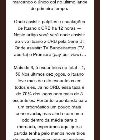
marcando o único gol no último lance 
do primeiro tempo. 

Onde assistir, palpites e escalações 
de Ituano x CRB há 12 horas — 
Neste artigo você verá onde assistir 
ao vivo Ituano x CRB pela Série B. 
Onde assistir: TV Bandeirantes (TV 
aberta) e Premiere (pay-per-view) ...

Mais de 8, 5 escanteios no total – 1, 
56 Nos últimos dez jogos, o Ituano 
teve mais de oito escanteios em 
todos eles. Já no CRB, essa taxa é 
de 70% dos jogos com mais de 8 
escanteios. Portanto, apontando para 
um prognóstico um pouco mais 
conservador, mas ainda com uma 
odd dentro da média para o 
mercado, esperamos aqui que a 
partida tenha pelo menos nove tiros 
de canto somados entre as equipes. 