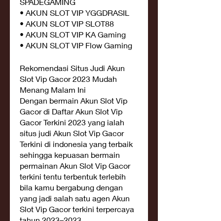
SPADEGAMING
• AKUN SLOT VIP YGGDRASIL
• AKUN SLOT VIP SLOT88
• AKUN SLOT VIP KA Gaming
• AKUN SLOT VIP Flow Gaming
Rekomendasi Situs Judi Akun 
Slot Vip Gacor 2023 Mudah 
Menang Malam Ini
Dengan bermain Akun Slot Vip 
Gacor di Daftar Akun Slot Vip 
Gacor Terkini 2023 yang ialah 
situs judi Akun Slot Vip Gacor 
Terkini di indonesia yang terbaik 
sehingga kepuasan bermain 
permainan Akun Slot Vip Gacor 
terkini tentu terbentuk terlebih 
bila kamu bergabung dengan 
yang jadi salah satu agen Akun 
Slot Vip Gacor terkini terpercaya 
tahun 2023–2023.