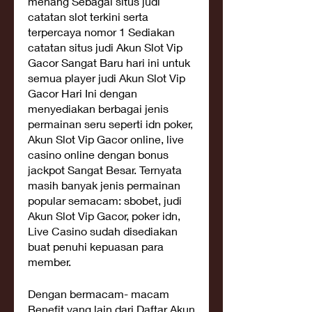
menang Sebagai situs judi 
catatan slot terkini serta 
terpercaya nomor 1 Sediakan 
catatan situs judi Akun Slot Vip 
Gacor Sangat Baru hari ini untuk 
semua player judi Akun Slot Vip 
Gacor Hari Ini dengan 
menyediakan berbagai jenis 
permainan seru seperti idn poker, 
Akun Slot Vip Gacor online, live 
casino online dengan bonus 
jackpot Sangat Besar. Ternyata 
masih banyak jenis permainan 
popular semacam: sbobet, judi 
Akun Slot Vip Gacor, poker idn, 
Live Casino sudah disediakan 
buat penuhi kepuasan para 
member.
Dengan bermacam- macam 
Benefit yang lain dari Daftar Akun 