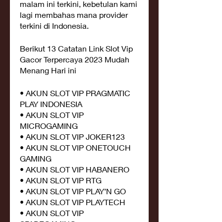
malam ini terkini, kebetulan kami 
lagi membahas mana provider 
terkini di Indonesia.
Berikut 13 Catatan Link Slot Vip 
Gacor Terpercaya 2023 Mudah 
Menang Hari ini
• AKUN SLOT VIP PRAGMATIC 
PLAY INDONESIA
• AKUN SLOT VIP 
MICROGAMING
• AKUN SLOT VIP JOKER123
• AKUN SLOT VIP ONETOUCH 
GAMING
• AKUN SLOT VIP HABANERO
• AKUN SLOT VIP RTG
• AKUN SLOT VIP PLAY’N GO
• AKUN SLOT VIP PLAYTECH
• AKUN SLOT VIP 