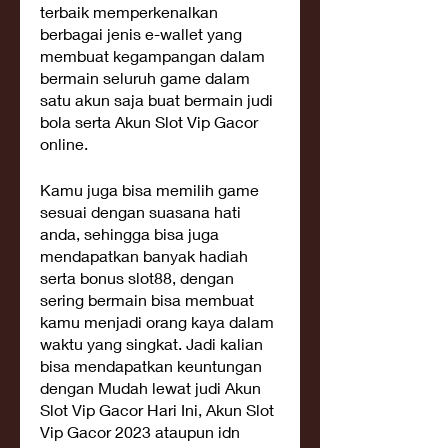
terbaik memperkenalkan 
berbagai jenis e-wallet yang 
membuat kegampangan dalam 
bermain seluruh game dalam 
satu akun saja buat bermain judi 
bola serta Akun Slot Vip Gacor 
online.
Kamu juga bisa memilih game 
sesuai dengan suasana hati 
anda, sehingga bisa juga 
mendapatkan banyak hadiah 
serta bonus slot88, dengan 
sering bermain bisa membuat 
kamu menjadi orang kaya dalam 
waktu yang singkat. Jadi kalian 
bisa mendapatkan keuntungan 
dengan Mudah lewat judi Akun 
Slot Vip Gacor Hari Ini, Akun Slot 
Vip Gacor 2023 ataupun idn 