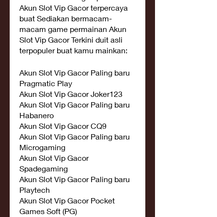
Akun Slot Vip Gacor terpercaya 
buat Sediakan bermacam- 
macam game permainan Akun 
Slot Vip Gacor Terkini duit asli 
terpopuler buat kamu mainkan:
Akun Slot Vip Gacor Paling baru 
Pragmatic Play
Akun Slot Vip Gacor Joker123
Akun Slot Vip Gacor Paling baru 
Habanero
Akun Slot Vip Gacor CQ9
Akun Slot Vip Gacor Paling baru 
Microgaming
Akun Slot Vip Gacor 
Spadegaming
Akun Slot Vip Gacor Paling baru 
Playtech
Akun Slot Vip Gacor Pocket 
Games Soft (PG)