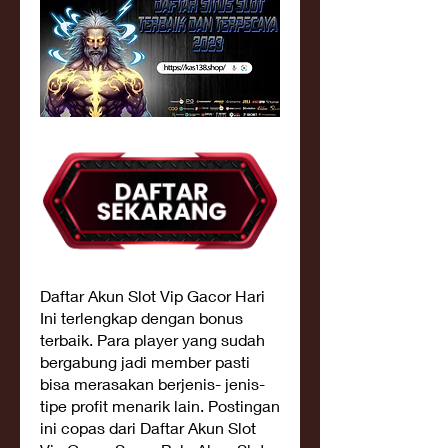
Daftar Akun Slot Vip Gacor Hari 
Ini terlengkap dengan bonus 
terbaik. Para player yang sudah 
bergabung jadi member pasti 
bisa merasakan berjenis- jenis- 
tipe profit menarik lain. Postingan 
ini copas dari Daftar Akun Slot 