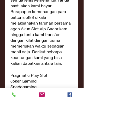
pasti akan kami bayar.
Berapapun kemenangan para 
bettor slot88 dikala 
melaksanakan taruhan bersama 
agen Akun Slot Vip Gacor kami 
hingga tentu kami transfer 
dengan kilat dengan cuma 
memerlukan waktu sebagian 
menit saja. Berikut beberpa 
keuntungan kami yang bisa 
kalian dapatkan antara lain:
Pragmatic Play Slot
Joker Gaming
Spadegaming
RTG Slot
Flow Gaming
Microgaming
Playtech
Habanero Slot