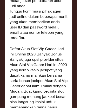
melanjutkan pendaftaran akun 
judi anda.
Tunggu konfirmasi pihak agen 
judi online dalam beberapa menit 
yang akan memberikan anda 
user ID dan password melalui 
email atau nomor telepon yang 
terdaftar.
Daftar Akun Slot Vip Gacor Hari 
Ini Online 2023 Banyak Bonus
Banyak juga opsi provider situs 
Akun Slot Vip Gacor Hari Ini 2023 
yang kerap kasih jackpot yang 
dapat kamu mainkan bersama 
serta bonus jackpot Akun Slot Vip 
Gacor dapat kamu miliki dengan 
Mudah. Buat kamu pecinta slot 
gampang menang jackpot besar 
bisa langsung kesini untuk 
memenangkan tanpa harus 