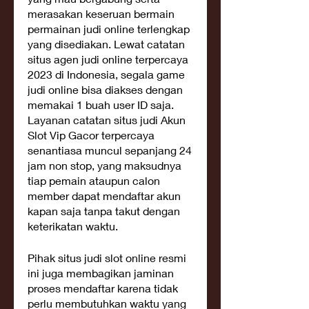
merasakan keseruan bermain 
permainan judi online terlengkap 
yang disediakan. Lewat catatan 
situs agen judi online terpercaya 
2023 di Indonesia, segala game 
judi online bisa diakses dengan 
memakai 1 buah user ID saja. 
Layanan catatan situs judi Akun 
Slot Vip Gacor terpercaya 
senantiasa muncul sepanjang 24 
jam non stop, yang maksudnya 
tiap pemain ataupun calon 
member dapat mendaftar akun 
kapan saja tanpa takut dengan 
keterikatan waktu.
Pihak situs judi slot online resmi 
ini juga membagikan jaminan 
proses mendaftar karena tidak 
perlu membutuhkan waktu yang 