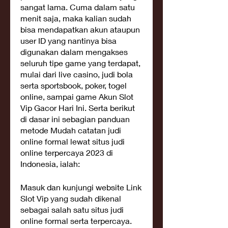
sangat lama. Cuma dalam satu 
menit saja, maka kalian sudah 
bisa mendapatkan akun ataupun 
user ID yang nantinya bisa 
digunakan dalam mengakses 
seluruh tipe game yang terdapat, 
mulai dari live casino, judi bola 
serta sportsbook, poker, togel 
online, sampai game Akun Slot 
Vip Gacor Hari Ini. Serta berikut 
di dasar ini sebagian panduan 
metode Mudah catatan judi 
online formal lewat situs judi 
online terpercaya 2023 di 
Indonesia, ialah:
Masuk dan kunjungi website Link 
Slot Vip yang sudah dikenal 
sebagai salah satu situs judi 
online formal serta terpercaya.