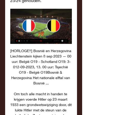
23/24 gehouden.
[HORLOGE!!] Bosnië en Herzegovina 
Liechtenstein kijken 8 sep 2023 — 00 
uur: België O19 - Schotland O19: 3-
012-09-2023, 13. 00 uur: Tsjechië 
O19 - België O19Bosnië & 
Herzegovina Het nationale elftal van 
Bosnië ...

Om toch alle macht in handen te 
krijgen voerde Hitler op 23 maart 
1933 een grondwetswijziging door, dit 
lukte Hitler met de steun van de 