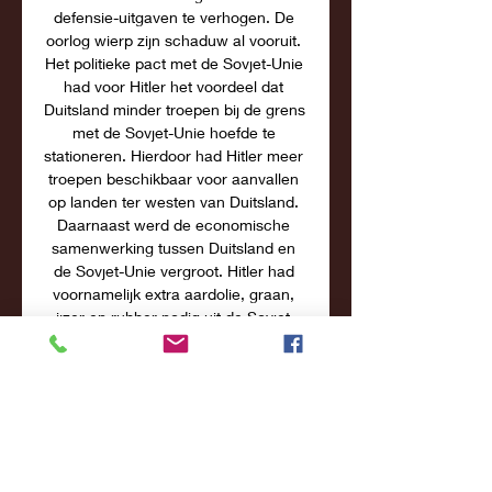
defensie-uitgaven te verhogen. De 
oorlog wierp zijn schaduw al vooruit. 
Het politieke pact met de Sovjet-Unie 
had voor Hitler het voordeel dat 
Duitsland minder troepen bij de grens 
met de Sovjet-Unie hoefde te 
stationeren. Hierdoor had Hitler meer 
troepen beschikbaar voor aanvallen 
op landen ter westen van Duitsland. 
Daarnaast werd de economische 
samenwerking tussen Duitsland en 
de Sovjet-Unie vergroot. Hitler had 
voornamelijk extra aardolie, graan, 
ijzer en rubber nodig uit de Sovjet-
Unie voor de oorlogsvoering, inclusief 
voor de latere Duitse inval van de 
Sovjet-Unie. 

Frankrijk Vrouwen U19 » Tussenstand 
& Live stream + Odds België 
Vrouwen U19 - Frankrijk Vrouwen 