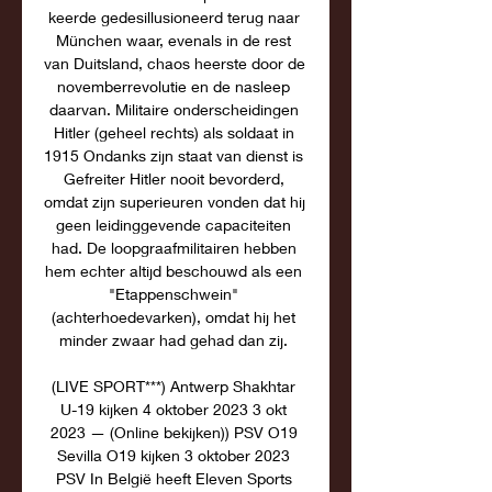
keerde gedesillusioneerd terug naar 
München waar, evenals in de rest 
van Duitsland, chaos heerste door de 
novemberrevolutie en de nasleep 
daarvan. Militaire onderscheidingen 
Hitler (geheel rechts) als soldaat in 
1915 Ondanks zijn staat van dienst is 
Gefreiter Hitler nooit bevorderd, 
omdat zijn superieuren vonden dat hij 
geen leidinggevende capaciteiten 
had. De loopgraafmilitairen hebben 
hem echter altijd beschouwd als een 
"Etappenschwein" 
(achterhoedevarken), omdat hij het 
minder zwaar had gehad dan zij. 

(LIVE SPORT***) Antwerp Shakhtar 
U-19 kijken 4 oktober 2023 3 okt 
2023 — (Online bekijken)) PSV O19 
Sevilla O19 kijken 3 oktober 2023 
PSV In België heeft Eleven Sports 