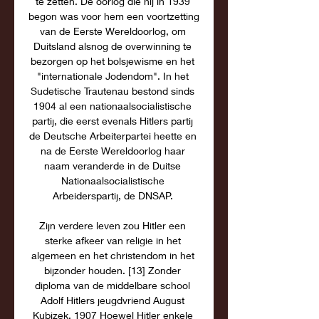
te zetten. De oorlog die hij in 1939 
begon was voor hem een voortzetting 
van de Eerste Wereldoorlog, om 
Duitsland alsnog de overwinning te 
bezorgen op het bolsjewisme en het 
"internationale Jodendom". In het 
Sudetische Trautenau bestond sinds 
1904 al een nationaalsocialistische 
partij, die eerst evenals Hitlers partij 
de Deutsche Arbeiterpartei heette en 
na de Eerste Wereldoorlog haar 
naam veranderde in de Duitse 
Nationaalsocialistische 
Arbeiderspartij, de DNSAP. 

Zijn verdere leven zou Hitler een 
sterke afkeer van religie in het 
algemeen en het christendom in het 
bijzonder houden. [13] Zonder 
diploma van de middelbare school 
Adolf Hitlers jeugdvriend August 
Kubizek, 1907 Hoewel Hitler enkele 