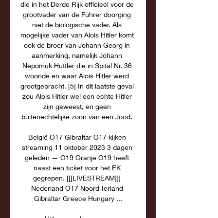
die in het Derde Rijk officieel voor de 
grootvader van de Führer doorging 
niet de biologische vader. Als 
mogelijke vader van Alois Hitler komt 
ook de broer van Johann Georg in 
aanmerking, namelijk Johann 
Nepomuk Hüttler die in Spital Nr. 36 
woonde en waar Alois Hitler werd 
grootgebracht. [5] In dit laatste geval 
zou Alois Hitler wel een echte Hitler 
zijn geweest, en geen 
buitenechtelijke zoon van een Jood. 

België O17 Gibraltar O17 kijken 
streaming 11 oktober 2023 3 dagen 
geleden — O19 Oranje O19 heeft 
naast een ticket voor het EK 
gegrepen. [[[LIVESTREAM]]] 
Nederland O17 Noord-Ierland 
Gibraltar Greece Hungary ...
