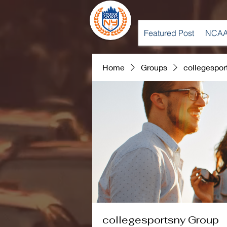
Featured Post
NCAA
Home
Groups
collegespor
collegesportsny Group