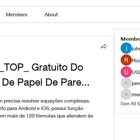
Members
About
Membe
joh
Riy
_TOP_ Gratuito Do 
De Papel De Pare...
pen
penjaha
me
menlico
em precisa resolver equações complexas. 
See All 
to para Android e iOS, possui função 
 tem mais de 120 fórmulas que atendem às 