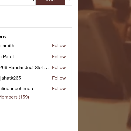
rs
n smith
Follow
a Patel
Follow
UG266 Bandar Judi Slot Online Live RTP Slot Gacor Tertinggi
Follow
jahatk265
Follow
tk265
nliconnochimou
Follow
nnochimou
Members (159)