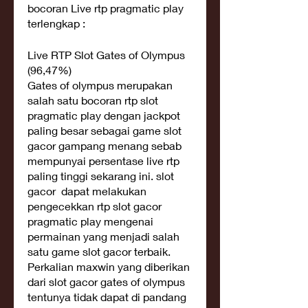
bocoran Live rtp pragmatic play 
terlengkap :
Live RTP Slot Gates of Olympus 
(96,47%)
Gates of olympus merupakan 
salah satu bocoran rtp slot 
pragmatic play dengan jackpot 
paling besar sebagai game slot 
gacor gampang menang sebab 
mempunyai persentase live rtp 
paling tinggi sekarang ini. slot 
gacor  dapat melakukan 
pengecekkan rtp slot gacor 
pragmatic play mengenai 
permainan yang menjadi salah 
satu game slot gacor terbaik. 
Perkalian maxwin yang diberikan 
dari slot gacor gates of olympus 
tentunya tidak dapat di pandang 