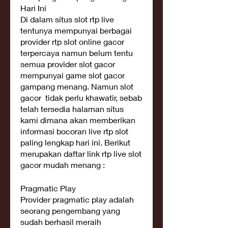
Hari Ini
Di dalam situs slot rtp live 
tentunya mempunyai berbagai 
provider rtp slot online gacor 
terpercaya namun belum tentu 
semua provider slot gacor 
mempunyai game slot gacor 
gampang menang. Namun slot 
gacor  tidak perlu khawatir, sebab 
telah tersedia halaman situs 
kami dimana akan memberikan 
informasi bocoran live rtp slot 
paling lengkap hari ini. Berikut 
merupakan daftar link rtp live slot 
gacor mudah menang :
Pragmatic Play
Provider pragmatic play adalah 
seorang pengembang yang 
sudah berhasil meraih 