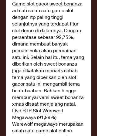
Game slot gacor sweet bonanza 
adalah salah satu game slot 
dengan rtp paling tinggi 
selanjutnya yang terdapat fitur 
slot demo di dalamnya. Dengan 
persentase sebesar 92,75%, 
dimana membuat banyak 
pemain suka akan permainan 
satu ini. Selain hal itu, tema yang 
diberikan oleh sweet bonanza 
juga dikatakan menarik sebab 
tema yang diberikan oleh slot 
gacor satu ini mengambil tema 
buah-buahan. Bahkan hingga 
mempunyai versi sweet bonanza 
xmas disaat menjelang natal.
Live RTP Slot Werewolf 
Megaways (91,99%)
Werewolf megaways merupakan 
salah satu game slot online 