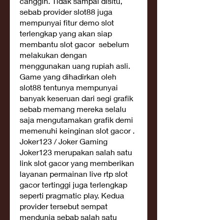
canggih. Tidak sampai disitu, 
sebab provider slot88 juga 
mempunyai fitur demo slot 
terlengkap yang akan siap 
membantu slot gacor  sebelum 
melakukan dengan 
menggunakan uang rupiah asli. 
Game yang dihadirkan oleh 
slot88 tentunya mempunyai 
banyak keseruan dari segi grafik 
sebab memang mereka selalu 
saja mengutamakan grafik demi 
memenuhi keinginan slot gacor .
Joker123 / Joker Gaming
Joker123 merupakan salah satu 
link slot gacor yang memberikan 
layanan permainan live rtp slot 
gacor tertinggi juga terlengkap 
seperti pragmatic play. Kedua 
provider tersebut sempat 
mendunia sebab salah satu 