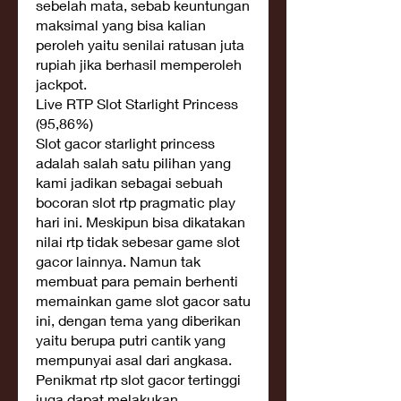
sebelah mata, sebab keuntungan 
maksimal yang bisa kalian 
peroleh yaitu senilai ratusan juta 
rupiah jika berhasil memperoleh 
jackpot.
Live RTP Slot Starlight Princess 
(95,86%)
Slot gacor starlight princess 
adalah salah satu pilihan yang 
kami jadikan sebagai sebuah 
bocoran slot rtp pragmatic play 
hari ini. Meskipun bisa dikatakan 
nilai rtp tidak sebesar game slot 
gacor lainnya. Namun tak 
membuat para pemain berhenti 
memainkan game slot gacor satu 
ini, dengan tema yang diberikan 
yaitu berupa putri cantik yang 
mempunyai asal dari angkasa. 
Penikmat rtp slot gacor tertinggi 
juga dapat melakukan 