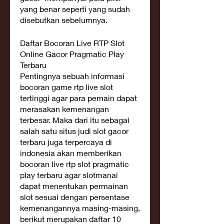
yang benar seperti yang sudah 
disebutkan sebelumnya.
Daftar Bocoran Live RTP Slot 
Online Gacor Pragmatic Play 
Terbaru
Pentingnya sebuah informasi 
bocoran game rtp live slot 
tertinggi agar para pemain dapat 
merasakan kemenangan 
terbesar. Maka dari itu sebagai 
salah satu situs judi slot gacor 
terbaru juga terpercaya di 
indonesia akan memberikan 
bocoran live rtp slot pragmatic 
play terbaru agar slotmanai 
dapat menentukan permainan 
slot sesuai dengan persentase 
kemenangannya masing-masing, 
berikut merupakan daftar 10 