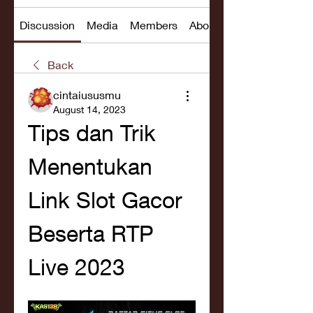
Discussion
Media
Members
About
Back
cintaiususmu
August 14, 2023
Tips dan Trik 
Menentukan 
Link Slot Gacor 
Beserta RTP 
Live 2023 