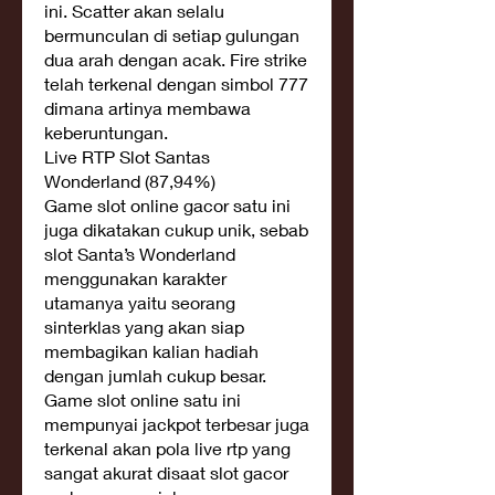
ini. Scatter akan selalu 
bermunculan di setiap gulungan 
dua arah dengan acak. Fire strike 
telah terkenal dengan simbol 777 
dimana artinya membawa 
keberuntungan.
Live RTP Slot Santas 
Wonderland (87,94%)
Game slot online gacor satu ini 
juga dikatakan cukup unik, sebab 
slot Santa’s Wonderland 
menggunakan karakter 
utamanya yaitu seorang 
sinterklas yang akan siap 
membagikan kalian hadiah 
dengan jumlah cukup besar. 
Game slot online satu ini 
mempunyai jackpot terbesar juga 
terkenal akan pola live rtp yang 
sangat akurat disaat slot gacor  