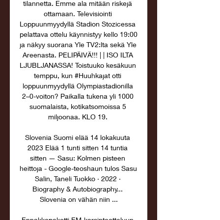
tilannetta. Emme ala mitään riskejä 
ottamaan. Televisiointi 
Loppuunmyydyllä Stadion Stozicessa 
pelattava ottelu käynnistyy kello 19:00 
ja näkyy suorana Yle TV2:lta sekä Yle 
Areenasta. PELIPÄIVÄ!!! | | ISO ILTA 
LJUBLJANASSA! Toistuuko kesäkuun 
temppu, kun #Huuhkajat otti 
loppuunmyydyllä Olympiastadionilla 
2–0-voiton? Paikalla tukena yli 1000 
suomalaista, kotikatsomoissa 5 
miljoonaa. KLO 19. 

Slovenia Suomi elää 14 lokakuuta 
2023 Elää 1 tunti sitten 14 tuntia 
sitten — Sasu: Kolmen pisteen 
heittoja - Google-teoshaun tulos Sasu 
Salin, ‎Taneli Tuokko · 2022 · 
‎Biography & Autobiography... 
Slovenia on vähän niin ...

Ennakkopaketti EM-karsintaotteluun 