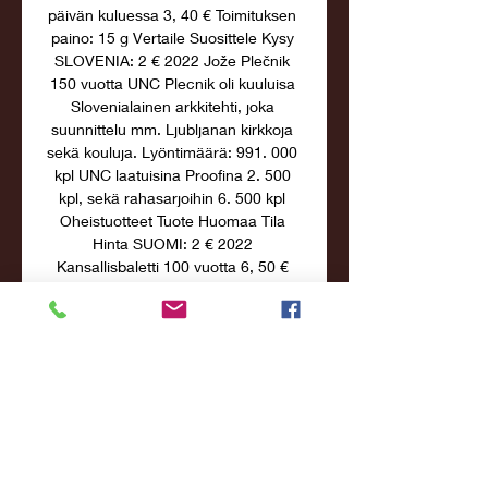
päivän kuluessa 3, 40 € Toimituksen 
paino: 15 g Vertaile Suosittele Kysy 
SLOVENIA: 2 € 2022 Jože Plečnik 
150 vuotta UNC Plecnik oli kuuluisa 
Slovenialainen arkkitehti, joka 
suunnittelu mm. Ljubljanan kirkkoja 
sekä kouluja. Lyöntimäärä: 991. 000 
kpl UNC laatuisina Proofina 2. 500 
kpl, sekä rahasarjoihin 6. 500 kpl 
Oheistuotteet Tuote Huomaa Tila 
Hinta SUOMI: 2 € 2022 
Kansallisbaletti 100 vuotta 6, 50 € 
BELGIA: 2€ 2014 I maailmansota 
100v. 

HUUHKAJAT EM-KARSINTA 
IRTOLIPUT YKSITTÄISIIN 
HUUHKAJAT SUOMI - POHJOIS-
IRLANTI EM-KARSINTAOTTELU. 
HELSINKI; Olympiastadion Slovenia · 
Sveitsi · Tanska · Unkari · Yhdysvallat. 