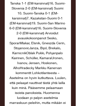
Tanska 1-1 (EM-karsinnat)16. Suomi-
Slovenia 2-0 (EM-karsinnat) Suomi 
10. Suomi-Tanska 0-1 (EM-
karsinnat)7. Kazakstan-Suomi 0-1 
(EM-karsinnat)19. Suomi-San Marino 
6-0 (EM-karsinnat)16. Suomi-Slovenia 
2-0 (EM-karsinnat) Arvioidut 
avauskokoonpanot Sesko, 
SporarMlakar, Elsnik, Gneszda Cerin, 
StojanovicJanza, Bijol, Brekalo, 
KarnicnikOblak Pukki, Pohjanpalo 
Kairinen, Schüller, KamaraUronen, 
Ivanov, Jensen, Hoskonen, 
AlhoHradecky Markku Kanervan 
kommentit Lohkotilanteesta – 
Asetelma on hyvin kutkuttava. Luulen, 
että pelaajat nauttivat tästä yhtä lailla 
kuin minä. Pääsemme pelaamaan 
isoista panoksista. Huomenna 
luodaan jo paljon asetelmia 
marraskuun peleihin, mutta mikään ei 