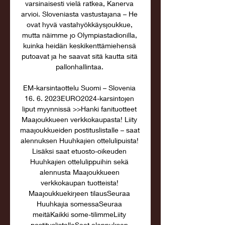
varsinaisesti vielä ratkea, Kanerva 
arvioi. Sloveniasta vastustajana – He 
ovat hyvä vastahyökkäysjoukkue, 
mutta näimme jo Olympiastadionilla, 
kuinka heidän keskikenttämiehensä 
putoavat ja he saavat sitä kautta sitä 
pallonhallintaa. 

EM-karsintaottelu Suomi – Slovenia 
16. 6. 2023EURO2024-karsintojen 
liput myynnissä >>Hanki fanituotteet 
Maajoukkueen verkkokaupasta! Liity 
maajoukkueiden postituslistalle – saat 
alennuksen Huuhkajien ottelulipuista! 
Lisäksi saat etuosto-oikeuden 
Huuhkajien ottelulippuihin sekä 
alennusta Maajoukkueen 
verkkokaupan tuotteista! 
Maajoukkuekirjeen tilausSeuraa 
Huuhkajia somessaSeuraa 
meitäKaikki some-tilimmeLiity 
postituslistalleSaat alennuksen 