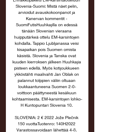
Slovenia-Suomi: Mistä näet pelin, 
arvioidut avauskokoonpanot ja 
Kanervan kommentit - 
SuomiFutisHuuhkajilla on edessä 
tänään Slovenian vieraana 
huipputärkeä ottelu EM-karsintojen 
kohdalla. Tappio Ljubljanassa veisi 
kisapaikan pois Suomen omista 
käsistä. Slovenia ja Tanska ovat 
kuuden kierroksen jälkeen Huuhkajia 
pisteen edellä. Myös kotijoukkueen 
ykköstähti maalivahti Jan Oblak on 
palannut tolppien väliin oltuaan 
loukkaantuneena Suomen 2-0-
voittoon päättyneestä kesäkuun 
kohtaamisesta. EM-karsintojen lohko-
H Kuntopuntari Slovenia 10. 

SLOVENIA: 2 € 2022 Jože Plečnik 
150 vuottaTuotenro: 140H2022 
Varastossavoidaan lähettää 4-8. 