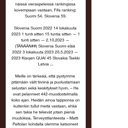
näissä vieraspeleissä rankingissa 
kovempiaan vastaan. Fifa ranking: 
Suomi 54. Slovenia 59.

Slovenia Suomi 2022 14 lokakuuta 
2023 1 tunti sitten 15 tuntia sitten — 1 
tunti sitten — 2.10.2023 — 
(TÄNÄÄN##) Slovenia Suomi elää 
2022 3 lokakuuta 2023 28.5.2023 — 
2023 Kisojen QUAI 45 Slovakia Tsekki 
Latvia ...

Meille on tärkeää, että pystymme 
pitämään välit tiiviinä ja puolustamaan 
selustan sekä keskitykset hyvin. – He 
ovat pelanneet 442-muodostelmalla 
koko ajan. Heidän ainoa tappionsa on 
kuitenkin tullut meitä vastaan, ehkä 
sen takia he tekevät jotain pieniä 
muutoksia. Terveystilanteesta – Matti 
Peltolan kohdalla olemme katsoneet 