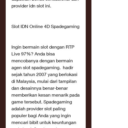
provider idn slot ini.
Slot IDN Online 4D Spadegaming
Ingin bermain slot dengan RTP 
Live 97%? Anda bisa 
mencobanya dengan bermain 
agen slot spadegaming.  hadir 
sejak tahun 2007 yang berlokasi 
di Malaysia, mulai dari tampilan 
dan desainnya benar-benar 
memberikan kesan menarik pada 
game tersebut. Spadegaming 
adalah provider slot paling 
populer bagi Anda yang ingin 
mencari bibit untuk keuntungan 