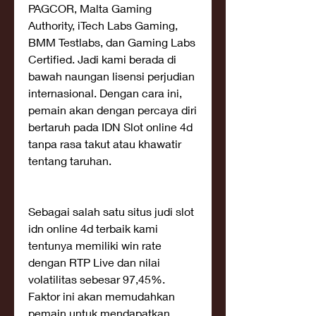
PAGCOR, Malta Gaming 
Authority, iTech Labs Gaming, 
BMM Testlabs, dan Gaming Labs 
Certified. Jadi kami berada di 
bawah naungan lisensi perjudian 
internasional. Dengan cara ini, 
pemain akan dengan percaya diri 
bertaruh pada IDN Slot online 4d 
tanpa rasa takut atau khawatir 
tentang taruhan.
Sebagai salah satu situs judi slot 
idn online 4d terbaik kami 
tentunya memiliki win rate 
dengan RTP Live dan nilai 
volatilitas sebesar 97,45%. 
Faktor ini akan memudahkan 
pemain untuk mendapatkan 