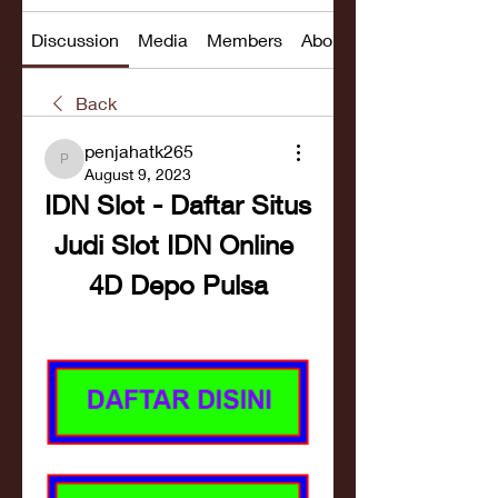
Discussion
Media
Members
About
Back
penjahatk265
penjahatk265
August 9, 2023
IDN Slot - Daftar Situs 
Judi Slot IDN Online 
4D Depo Pulsa