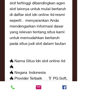
slot tertinggi dibandingkan agen 
slot lainnya untuk mulai bertaruh 
di daftar slot idn online 4d resmi 
seperti .  menyarankan Anda 
mendengarkan informasi dasar 
yang relevan tentang situs kami 
untuk memudahkan bertaruh 
pada situs judi slot dalam tautan
🐲 Nama Situs Idn slot online 4d	
🐲 
🐲 Negara	Indonesia
🐲 Provider Terbaik	🏅 PG Soft, 
🥇 Slot77, 🥈 Pragmatic Play, 🥉 
Joker123
🐲 Slot Gacor 2022	🔱 GATES 
OF OLYMPUS, 🍭 KOI GATE, ⚡ 
MAHJONG WAYS, 💎 AZTEC 