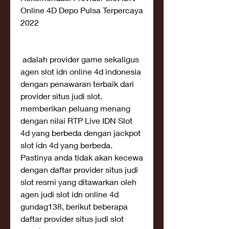
Online 4D Depo Pulsa Terpercaya 
2022
 adalah provider game sekaligus 
agen slot idn online 4d indonesia 
dengan penawaran terbaik dari 
provider situs judi slot.  
memberikan peluang menang 
dengan nilai RTP Live IDN Slot 
4d yang berbeda dengan jackpot 
slot idn 4d yang berbeda. 
Pastinya anda tidak akan kecewa 
dengan daftar provider situs judi 
slot resmi yang ditawarkan oleh 
agen judi slot idn online 4d 
gundag138, berikut beberapa 
daftar provider situs judi slot 