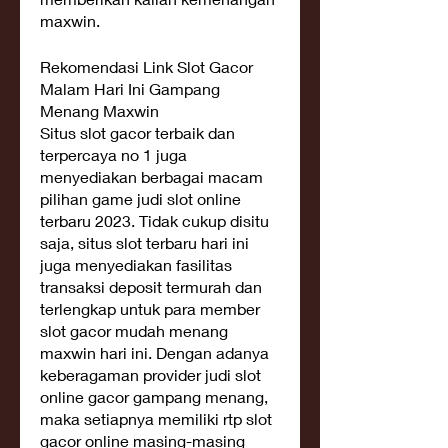
maxwin.
Rekomendasi Link Slot Gacor 
Malam Hari Ini Gampang 
Menang Maxwin
Situs slot gacor terbaik dan 
terpercaya no 1 juga 
menyediakan berbagai macam 
pilihan game judi slot online 
terbaru 2023. Tidak cukup disitu 
saja, situs slot terbaru hari ini 
juga menyediakan fasilitas 
transaksi deposit termurah dan 
terlengkap untuk para member 
slot gacor mudah menang 
maxwin hari ini. Dengan adanya 
keberagaman provider judi slot 
online gacor gampang menang, 
maka setiapnya memiliki rtp slot 
gacor online masing-masing 