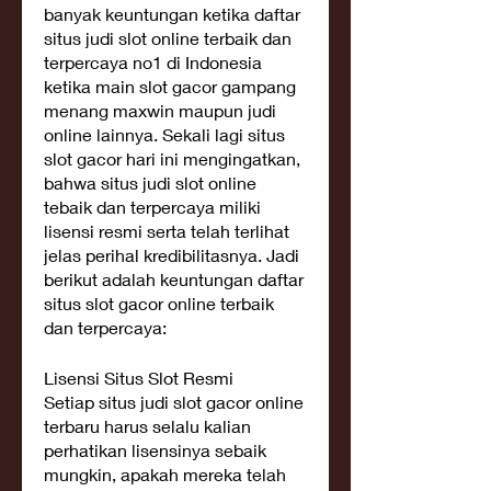
banyak keuntungan ketika daftar 
situs judi slot online terbaik dan 
terpercaya no1 di Indonesia 
ketika main slot gacor gampang 
menang maxwin maupun judi 
online lainnya. Sekali lagi situs 
slot gacor hari ini mengingatkan, 
bahwa situs judi slot online 
tebaik dan terpercaya miliki 
lisensi resmi serta telah terlihat 
jelas perihal kredibilitasnya. Jadi 
berikut adalah keuntungan daftar 
situs slot gacor online terbaik 
dan terpercaya:
Lisensi Situs Slot Resmi
Setiap situs judi slot gacor online 
terbaru harus selalu kalian 
perhatikan lisensinya sebaik 
mungkin, apakah mereka telah 