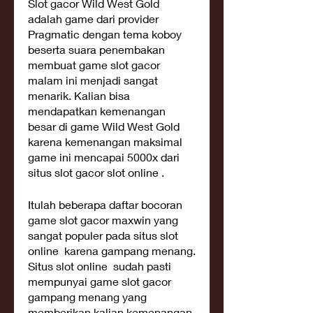
Slot gacor Wild West Gold 
adalah game dari provider 
Pragmatic dengan tema koboy 
beserta suara penembakan 
membuat game slot gacor 
malam ini menjadi sangat 
menarik. Kalian bisa 
mendapatkan kemenangan 
besar di game Wild West Gold 
karena kemenangan maksimal 
game ini mencapai 5000x dari 
situs slot gacor slot online .
Itulah beberapa daftar bocoran 
game slot gacor maxwin yang 
sangat populer pada situs slot 
online  karena gampang menang. 
Situs slot online  sudah pasti 
mempunyai game slot gacor 
gampang menang yang 
memberikan kalian kemenangan 