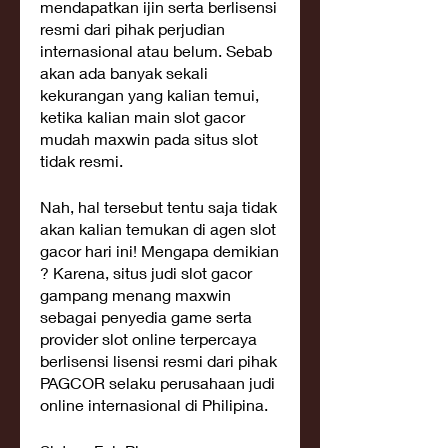
mendapatkan ijin serta berlisensi 
resmi dari pihak perjudian 
internasional atau belum. Sebab 
akan ada banyak sekali 
kekurangan yang kalian temui, 
ketika kalian main slot gacor 
mudah maxwin pada situs slot 
tidak resmi.
Nah, hal tersebut tentu saja tidak 
akan kalian temukan di agen slot 
gacor hari ini! Mengapa demikian 
? Karena, situs judi slot gacor 
gampang menang maxwin 
sebagai penyedia game serta 
provider slot online terpercaya 
berlisensi lisensi resmi dari pihak 
PAGCOR selaku perusahaan judi 
online internasional di Philipina.