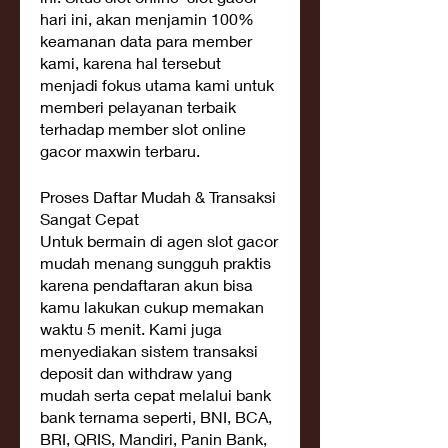
hari ini, akan menjamin 100% 
keamanan data para member 
kami, karena hal tersebut 
menjadi fokus utama kami untuk 
memberi pelayanan terbaik 
terhadap member slot online 
gacor maxwin terbaru.
Proses Daftar Mudah & Transaksi 
Sangat Cepat
Untuk bermain di agen slot gacor 
mudah menang sungguh praktis 
karena pendaftaran akun bisa 
kamu lakukan cukup memakan 
waktu 5 menit. Kami juga 
menyediakan sistem transaksi 
deposit dan withdraw yang 
mudah serta cepat melalui bank 
bank ternama seperti, BNI, BCA, 
BRI, QRIS, Mandiri, Panin Bank, 