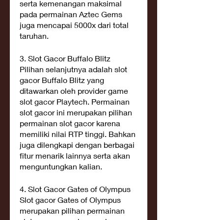
serta kemenangan maksimal 
pada permainan Aztec Gems 
juga mencapai 5000x dari total 
taruhan.
3. Slot Gacor Buffalo Blitz
Pilihan selanjutnya adalah slot 
gacor Buffalo Blitz yang 
ditawarkan oleh provider game 
slot gacor Playtech. Permainan 
slot gacor ini merupakan pilihan 
permainan slot gacor karena 
memiliki nilai RTP tinggi. Bahkan 
juga dilengkapi dengan berbagai 
fitur menarik lainnya serta akan 
menguntungkan kalian.
4. Slot Gacor Gates of Olympus
Slot gacor Gates of Olympus 
merupakan pilihan permainan 