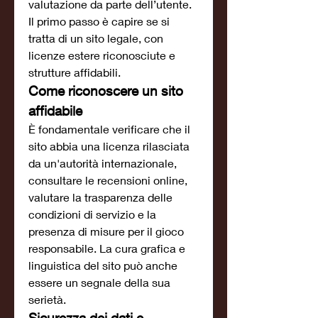
valutazione da parte dell’utente. 
Il primo passo è capire se si 
tratta di un sito legale, con 
licenze estere riconosciute e 
strutture affidabili.
Come riconoscere un sito 
affidabile
È fondamentale verificare che il 
sito abbia una licenza rilasciata 
da un'autorità internazionale, 
consultare le recensioni online, 
valutare la trasparenza delle 
condizioni di servizio e la 
presenza di misure per il gioco 
responsabile. La cura grafica e 
linguistica del sito può anche 
essere un segnale della sua 
serietà.