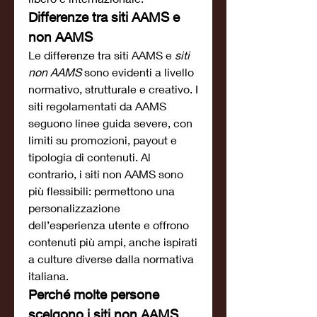
Differenze tra siti AAMS e 
non AAMS
Le differenze tra siti AAMS e 
siti 
non AAMS
 sono evidenti a livello 
normativo, strutturale e creativo. I 
siti regolamentati da AAMS 
seguono linee guida severe, con 
limiti su promozioni, payout e 
tipologia di contenuti. Al 
contrario, i siti non AAMS sono 
più flessibili: permettono una 
personalizzazione 
dell’esperienza utente e offrono 
contenuti più ampi, anche ispirati 
a culture diverse dalla normativa 
italiana.
Perché molte persone 
scelgono i siti non AAMS