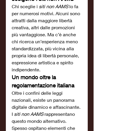
Chi sceglie i 
siti non AAMS
 lo fa 
per numerosi motivi. Alcuni sono 
attratti dalla maggiore libertà 
creativa, altri dalle promozioni 
più vantaggiose. Ma c’è anche 
chi ricerca un’esperienza meno 
standardizzata, più vicina alla 
propria idea di libertà personale, 
espressione artistica e spirito 
indipendente.
Un mondo oltre la 
regolamentazione italiana
Oltre i confini delle leggi 
nazionali, esiste un panorama 
digitale dinamico e affascinante. 
I 
siti non AAMS
 rappresentano 
questo mondo alternativo. 
Spesso ospitano elementi che 