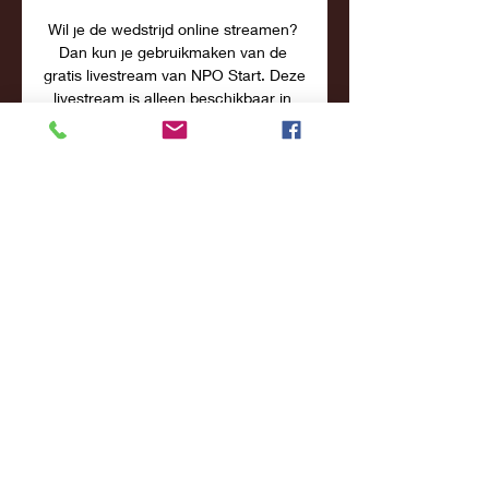
Wil je de wedstrijd online streamen? 
Dan kun je gebruikmaken van de 
gratis livestream van NPO Start. Deze 
livestream is alleen beschikbaar in 
Nederland. Ben je in het buitenland 
tijdens de wedstrijd? Dan kan een 
VPN-verbinding je helpen. Met een 
VPN kun je een Nederlands IP-adres 
krijgen. Daardoor heb je ook buiten 
Nederland toegang tot de stream. Wij 
raden hiervoor Surfshark aan. Deze 
VPN-provider is namelijk voordelig, 
en biedt toch razendsnelle servers. 
Ook werkt de provider goed met 
streamingplatformen als NPO Start. 

[[[VOETBAL<<<<]=]] Ierland 
Nederland kijken 10 10 sep 2023 — 
[VOETBAL**] Hongarije België kijken 
live stream 17 augustus 17 aug 2023 
— Duitsland Estland Finland Frankrijk 