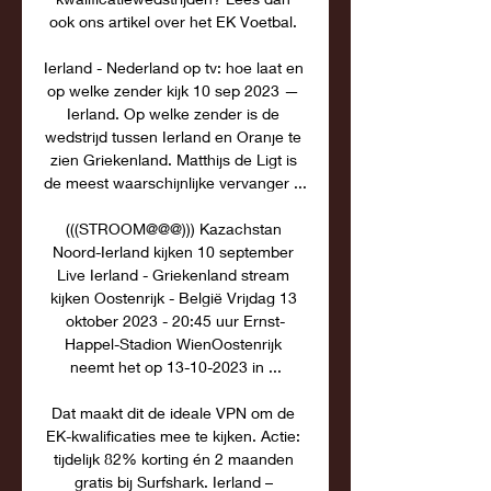
ook ons artikel over het EK Voetbal. 

Ierland - Nederland op tv: hoe laat en 
op welke zender kijk 10 sep 2023 — 
Ierland. Op welke zender is de 
wedstrijd tussen Ierland en Oranje te 
zien Griekenland. Matthijs de Ligt is 
de meest waarschijnlijke vervanger ...

(((STROOM@@@))) Kazachstan 
Noord-Ierland kijken 10 september 
Live Ierland - Griekenland stream 
kijken Oostenrijk - België Vrijdag 13 
oktober 2023 - 20:45 uur Ernst-
Happel-Stadion WienOostenrijk 
neemt het op 13-10-2023 in ...

Dat maakt dit de ideale VPN om de 
EK-kwalificaties mee te kijken. Actie: 
tijdelijk 82% korting én 2 maanden 
gratis bij Surfshark. Ierland – 