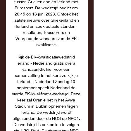
tussen Griekenland en Ierland met 
Eurosport. De wedstrijd begint om 
20:45 op 16 juni 2023. Ontdek het 
laatste nieuws over Griekenland en 
Ierland en zoek actuele standen, 
resultaten, Topscorers en 
Voorgaande winnaars van de EK-
kwalificatie. 

Kijk de EK-kwalificatiewedstrijd 
Ierland - Nederland gratis overal 
vandaanKlik hier voor een 
samenvatting In het kort: zo kijk je 
Ierland – Nederland Zondag 10 
september speelt Nederland de 
vierde EK-kwalificatiewedstrijd. Deze 
keer zal Oranje het in het Aviva 
Stadium in Dublin opnemen tegen 
Ierland. De wedstrijd wordt 
uitgezonden door de NOS op NPO1. 
De wedstrijd is ook online te volgen 
via NPO Start. De stream van NPO 