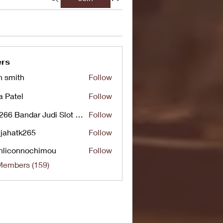
rs
n smith
Follow
a Patel
Follow
UG266 Bandar Judi Slot Online Live RTP Slot Gacor Tertinggi
Follow
jahatk265
Follow
tk265
nliconnochimou
Follow
nnochimou
Members (159)