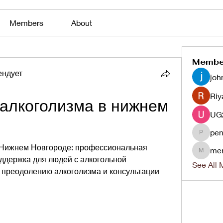
Members
About
Membe
ендует
joh
Riy
алкоголизма в нижнем 
pen
penjaha
 Нижнем Новгороде: профессиональная 
me
menlico
ддержка для людей с алкогольной 
See All 
преодолению алкоголизма и консультации 