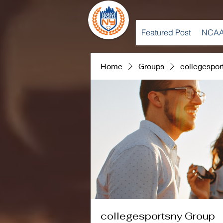
Featured Post
NCAA
Home
Groups
collegespor
collegesportsny Group