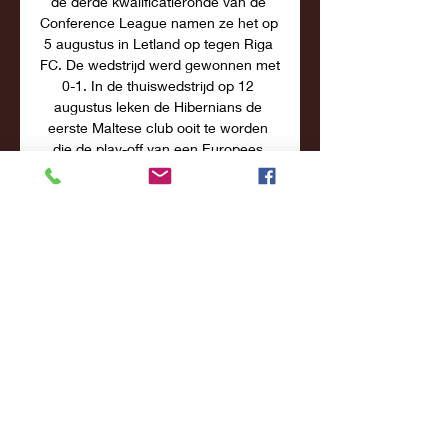
de derde kwalificatieronde van de 
Conference League namen ze het op 
5 augustus in Letland op tegen Riga 
FC. De wedstrijd werd gewonnen met 
0-1. In de thuiswedstrijd op 12 
augustus leken de Hibernians de 
eerste Maltese club ooit te worden 
die de play-off van een Europees 
clubtoernooi zouden halen. 

Wat zit er achter het sleutelgat op de 
Aventijn in Rome? 19 aug 2021 — 
Italië uit en de soevereine staat van 
de Orde van Malta binnen. Zouden 
de mensen die door het sleutelgat 
kijken ons nu zien staan, in de 
verte ...

Kan ik Videoland ook in het 
buitenland kijken? Italië; Kroatië; 
Letland; Liechtenstein*; Litouwen; 
Luxemburg; Malta; Nederland Je kunt 