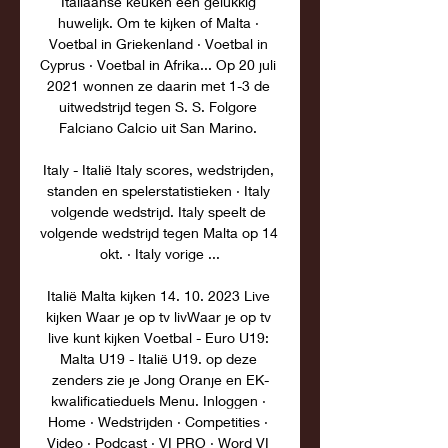
Italiaanse keuken een gelukkig 
huwelijk. Om te kijken of Malta · 
Voetbal in Griekenland · Voetbal in 
Cyprus · Voetbal in Afrika... Op 20 juli 
2021 wonnen ze daarin met 1-3 de 
uitwedstrijd tegen S. S. Folgore 
Falciano Calcio uit San Marino. 

Italy - Italië Italy scores, wedstrijden, 
standen en spelerstatistieken · Italy 
volgende wedstrijd. Italy speelt de 
volgende wedstrijd tegen Malta op 14 
okt. · Italy vorige ...

Italië Malta kijken 14. 10. 2023 Live 
kijken Waar je op tv livWaar je op tv 
live kunt kijken Voetbal - Euro U19: 
Malta U19 - Italië U19. op deze 
zenders zie je Jong Oranje en EK-
kwalificatieduels Menu. Inloggen · 
Home · Wedstrijden · Competities · 
Video · Podcast · VI PRO · Word VI 