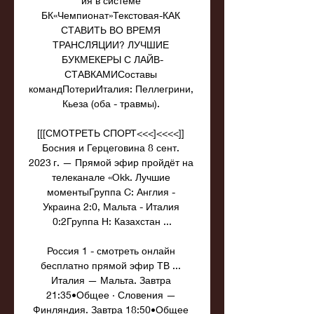
ия в системе 
БК«Чемпионат»Текстовая-КАК 
СТАВИТЬ ВО ВРЕМЯ 
ТРАНСЛЯЦИИ? ЛУЧШИЕ 
БУКМЕКЕРЫ С ЛАЙВ-
СТАВКАМИСоставы 
командПотериИталия: Пеллегрини, 
Кьеза (оба - травмы). 

[[[СМОТРЕТЬ СПОРТ<<<]<<<<]] 
Босния и Герцеговина 8 сент. 
2023 г. — Прямой эфир пройдёт на 
телеканале «Okk. Лучшие 
моментыГруппа C: Англия - 
Украина 2:0, Мальта - Италия 
0:2Группа H: Казахстан ...

Россия 1 - смотреть онлайн 
бесплатно прямой эфир ТВ ... 
Италия — Мальта. Завтра 
21:35•Общее · Словения — 
Финляндия. Завтра 18:50•Общее 