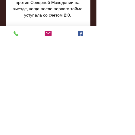
против Северной Македонии на 
выезде, когда после первого тайма 
уступала со счетом 2:0. 

Мальта прямая трансляция 14. 10. 
2023 смотреть онлайн 
бесплатноСтадион: Сан Никола ( 
Бари, Италия), вместимость: 58300 
Начало 14 Октября 2023 года в 
21:45 МСК. Италия. Чемпионат 
Европы, Квалификация Группа C, 7-
Тур Главный судья: Дуже Штрукан 
(Хорватия)Расстояние между 
командами 801 км Анонс матча 
Текстовая трансляция Турнирная 
таблица Составы команд 
Последние встречи Фанаты 
Футбола и просто ценители спорта 
в ожидании спортивного состязания 
между Италия - Мальта, которое 
состоится 14 Октября 2023 года в 