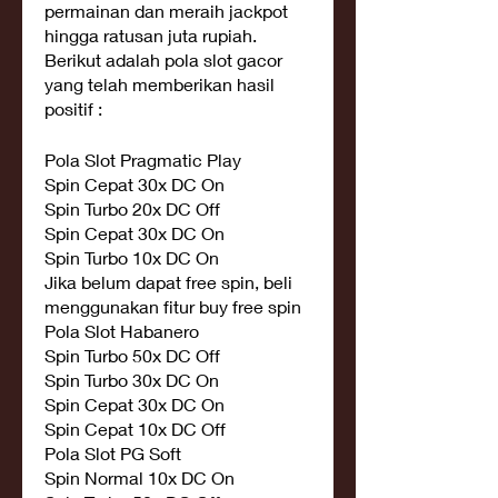
permainan dan meraih jackpot 
hingga ratusan juta rupiah. 
Berikut adalah pola slot gacor 
yang telah memberikan hasil 
positif :
Pola Slot Pragmatic Play
Spin Cepat 30x DC On
Spin Turbo 20x DC Off
Spin Cepat 30x DC On
Spin Turbo 10x DC On
Jika belum dapat free spin, beli 
menggunakan fitur buy free spin
Pola Slot Habanero
Spin Turbo 50x DC Off
Spin Turbo 30x DC On
Spin Cepat 30x DC On
Spin Cepat 10x DC Off
Pola Slot PG Soft
Spin Normal 10x DC On