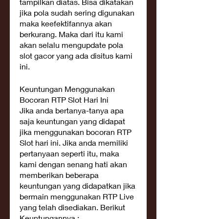
tampilkan diatas. Bisa dikatakan 
jika pola sudah sering digunakan 
maka keefektifannya akan 
berkurang. Maka dari itu kami 
akan selalu mengupdate pola 
slot gacor yang ada disitus kami 
ini.
Keuntungan Menggunakan 
Bocoran RTP Slot Hari Ini
Jika anda bertanya-tanya apa 
saja keuntungan yang didapat 
jika menggunakan bocoran RTP 
Slot hari ini. Jika anda memiliki 
pertanyaan seperti itu, maka 
kami dengan senang hati akan 
memberikan beberapa 
keuntungan yang didapatkan jika 
bermain menggunakan RTP Live 
yang telah disediakan. Berikut 
Keuntungannya :