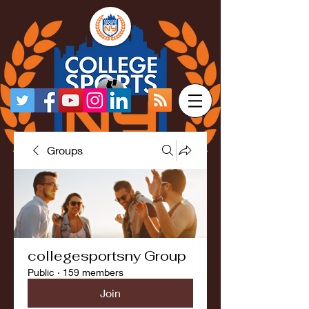
Groups
collegesportsny Group
Public
·
159 members
Join