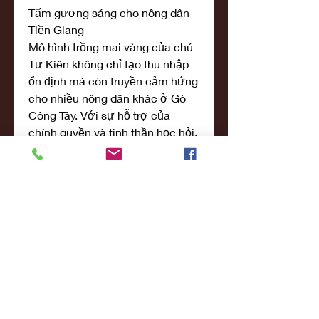
Tấm gương sáng cho nông dân 
Tiền Giang
Mô hình trồng mai vàng của chú 
Tư Kiên không chỉ tạo thu nhập 
ổn định mà còn truyền cảm hứng 
cho nhiều nông dân khác ở Gò 
Công Tây. Với sự hỗ trợ của 
chính quyền và tinh thần học hỏi, 
mai vàng đang trở thành hướng 
đi mới, đầy triển vọng cho vùng 
đất Tiền Giang trù phú. Các bạn 
có thể tham khảo thêm về 
Top 10 
cây mai vàng đẹp khủng nhất 
Việt Nam
.
0
0
6
Write a comment...