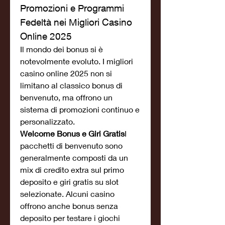
Promozioni e Programmi 
Fedeltà nei Migliori Casino 
Online 2025
Il mondo dei bonus si è 
notevolmente evoluto. I migliori 
casino online 2025 non si 
limitano al classico bonus di 
benvenuto, ma offrono un 
sistema di promozioni continuo e 
personalizzato.
Welcome Bonus e Giri Gratis
I 
pacchetti di benvenuto sono 
generalmente composti da un 
mix di credito extra sul primo 
deposito e giri gratis su slot 
selezionate. Alcuni casino 
offrono anche bonus senza 
deposito per testare i giochi 