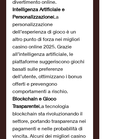
divertimento online.
Intelligenza Artificiale e 
Personalizzazione
La 
personalizzazione 
dell’esperienza di gioco è un 
altro punto di forza nei migliori 
casino online 2025. Grazie 
all’intelligenza artificiale, le 
piattaforme suggeriscono giochi 
basati sulle preferenze 
dell’utente, ottimizzano i bonus 
offerti e prevengono 
comportamenti a rischio.
Blockchain e Gioco 
Trasparente
La tecnologia 
blockchain sta rivoluzionando il 
settore, portando trasparenza nei 
pagamenti e nelle probabilità di 
vincita. Alcuni dei migliori casino 