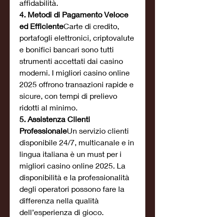
affidabilità.
4. Metodi di Pagamento Veloce 
ed Efficiente
Carte di credito, 
portafogli elettronici, criptovalute 
e bonifici bancari sono tutti 
strumenti accettati dai casino 
moderni. I migliori casino online 
2025 offrono transazioni rapide e 
sicure, con tempi di prelievo 
ridotti al minimo.
5. Assistenza Clienti 
Professionale
Un servizio clienti 
disponibile 24/7, multicanale e in 
lingua italiana è un must per i 
migliori casino online 2025. La 
disponibilità e la professionalità 
degli operatori possono fare la 
differenza nella qualità 
dell’esperienza di gioco.