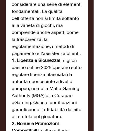
considerare una serie di elementi 
fondamentali. La qualità 
dell’offerta non si limita soltanto 
alla varietà di giochi, ma 
comprende anche aspetti come 
la trasparenza, la 
regolamentazione, i metodi di 
pagamento e l'assistenza clienti.
1. Licenza e Sicurezza
I migliori 
casino online 2025 operano sotto 
regolare licenza rilasciata da 
autorità riconosciute a livello 
europeo, come la Malta Gaming 
Authority (MGA) o la Curaçao 
eGaming. Queste certificazioni 
garantiscono l'affidabilità del sito 
e la tutela del giocatore.
2. Bonus e Promozioni 
Competitivi
Un altro criterio 