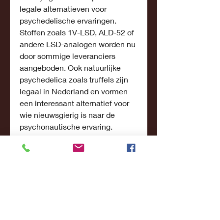
legale alternatieven voor 
psychedelische ervaringen. 
Stoffen zoals 1V-LSD, ALD-52 of 
andere LSD-analogen worden nu 
door sommige leveranciers 
aangeboden. Ook natuurlijke 
psychedelica zoals truffels zijn 
legaal in Nederland en vormen 
een interessant alternatief voor 
wie nieuwsgierig is naar de 
psychonautische ervaring.
Truffels bevatten psilocybine, een 
andere krachtige psychedelische 
stof, en worden legaal verkocht 
in smartshops. Voor wie op een 
veilige, legale en begeleide 
manier wil experimenteren met 
psychedelica, zijn er ook steeds 