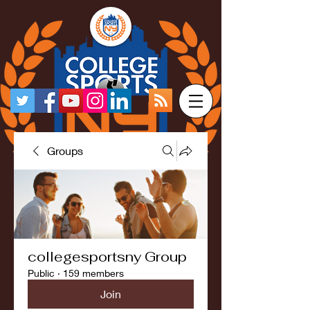
Groups
collegesportsny Group
Public
·
159 members
Join