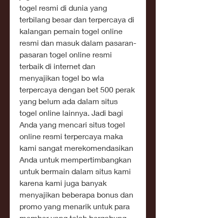
togel resmi di dunia yang 
terbilang besar dan terpercaya di 
kalangan pemain togel online 
resmi dan masuk dalam pasaran-
pasaran togel online resmi 
terbaik di internet dan 
menyajikan togel bo wla 
terpercaya dengan bet 500 perak 
yang belum ada dalam situs 
togel online lainnya. Jadi bagi 
Anda yang mencari situs togel 
online resmi terpercaya maka 
kami sangat merekomendasikan 
Anda untuk mempertimbangkan 
untuk bermain dalam situs kami 
karena kami juga banyak 
menyajikan beberapa bonus dan 
promo yang menarik untuk para 
member yang telah bergabung 