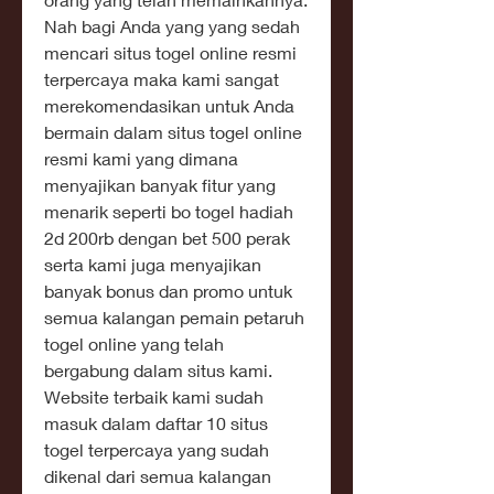
Nah bagi Anda yang yang sedah 
mencari situs togel online resmi 
terpercaya maka kami sangat 
merekomendasikan untuk Anda 
bermain dalam situs togel online 
resmi kami yang dimana 
menyajikan banyak fitur yang 
menarik seperti bo togel hadiah 
2d 200rb dengan bet 500 perak 
serta kami juga menyajikan 
banyak bonus dan promo untuk 
semua kalangan pemain petaruh 
togel online yang telah 
bergabung dalam situs kami.
Website terbaik kami sudah 
masuk dalam daftar 10 situs 
togel terpercaya yang sudah 
dikenal dari semua kalangan 