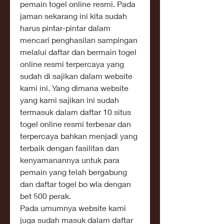
pemain togel online resmi. Pada 
jaman sekarang ini kita sudah 
harus pintar-pintar dalam 
mencari penghasilan sampingan 
melalui daftar dan bermain togel 
online resmi terpercaya yang 
sudah di sajikan dalam website 
kami ini. Yang dimana website 
yang kami sajikan ini sudah 
termasuk dalam daftar 10 situs 
togel online resmi terbesar dan 
terpercaya bahkan menjadi yang 
terbaik dengan fasilitas dan 
kenyamanannya untuk para 
pemain yang telah bergabung 
dan daftar togel bo wla dengan 
bet 500 perak.
Pada umumnya website kami 
juga sudah masuk dalam daftar 