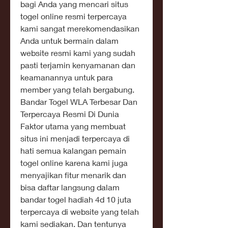
bagi Anda yang mencari situs 
togel online resmi terpercaya 
kami sangat merekomendasikan 
Anda untuk bermain dalam 
website resmi kami yang sudah 
pasti terjamin kenyamanan dan 
keamanannya untuk para 
member yang telah bergabung.
Bandar Togel WLA Terbesar Dan 
Terpercaya Resmi Di Dunia
Faktor utama yang membuat 
situs ini menjadi terpercaya di 
hati semua kalangan pemain 
togel online karena kami juga 
menyajikan fitur menarik dan 
bisa daftar langsung dalam 
bandar togel hadiah 4d 10 juta 
terpercaya di website yang telah 
kami sediakan. Dan tentunya 