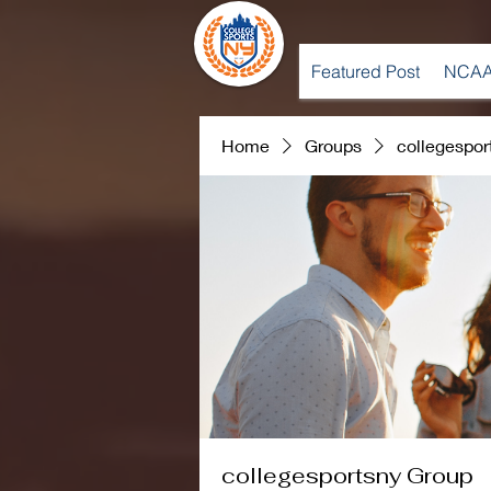
Featured Post
NCAA
Home
Groups
collegespor
collegesportsny Group