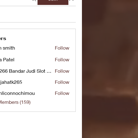
rs
n smith
Follow
a Patel
Follow
UG266 Bandar Judi Slot Online Live RTP Slot Gacor Tertinggi
Follow
jahatk265
Follow
tk265
nliconnochimou
Follow
nnochimou
Members (159)