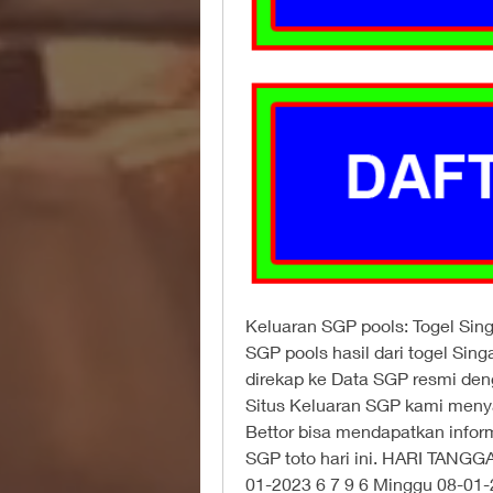
Keluaran SGP pools: Togel Singapore, Data SGP, Toto SGP Hari Ini Keluaran SGP pools hasil dari togel Singapore. Dan Toto SGP 45 – 49 hari ini akan direkap ke Data SGP resmi dengan Live Draw SGP atau togel Singapore Pools. Situs Keluaran SGP kami menyajikan result togel Singapore secara lengkap. Bettor bisa mendapatkan informasi paling valid terkait Data SGP dan result SGP toto hari ini. HARI TANGGAL RESULT Rabu 11-01-2023 8 2 2 1 Senin 09-01-2023 6 7 9 6 Minggu 08-01-2023 7 0 8 6 Sabtu 07-01-2023 6 0 3 8 Jumat 06-01-2023 2 4 2 1 Rabu 04-01-2023 2 4 5 2 Senin 02-01-2023 8 3 6 1 Minggu 01-01-2023 4 8 5 4 Sabtu 31-12-2022 7 9 0 4 Kamis 29-12-2022 3 8 9 8 Rabu 28-12-2022 3 3 9 5 Senin 26-12-2022 1 6 2 5 Minggu 25-12-2022 9 1 2 0 Sabtu 24-12-2022 2 7 6 7 Kamis 22-12-2022 4 8 0 3 Rabu 21-12-2022 8 8 4 0 Senin 19-12-2022 8 1 1 4 Minggu 18-12-2022 5 1 3 9 Sabtu 17-12-2022 5 2 3 3 Kamis 15-12-2022 9 3 1 2 Rabu 14-12-2022 2 8 2 3 Senin 12-12-2022 9 1 6 5 Minggu 11-12-2022 2 3 2 2 Sabtu 10-12-2022 4 3 8 5 Kamis 08-12-2022 7 2 7 8 Rabu 07-12-2022 2 5 7 5 Senin 05-12-2022 3 3 8 0 Minggu 04-12-2022 4 6 4 0 Sabtu 03-12-2022 5 1 6 5 Kamis 01-12-2022 2 9 9 0 Rabu 30-11-2022 9 9 7 8 Senin 28-11-2022 3 5 6 5 Minggu 27-11-2022 3 1 6 5 Sabtu 26-11-2022 6 9 9 3 Kamis 24-11-2022 9 5 8 7 Rabu 23-11-2022 8 9 7 9 Senin 21-11-2022 0 6 4 3 Minggu 20-11-2022 9 3 0 0 Sabtu 19-11-2022 9 5 9 9 Kamis 17-11-2022 6 1 4 9 Rabu 16-11-2022 8 8 3 4 Senin 14-11-2022 7 0 7 9 Minggu 13-11-2022 4 2 9 7 Sabtu 12-11-2022 1 9 4 2 Kamis 10-11-2022 1 4 1 2 Rabu 09-11-2022 6 4 6 8 Senin 07-11-2022 7 6 2 9 Minggu 06-11-2022 8 0 9 5 Sabtu 05-11-2022 0 7 7 6 Kamis 03-11-2022 5 1 5 7 Rabu 02-11-2022 5 8 0 6 Senin 31-10-2022 1 4 5 9 Minggu 30-10-2022 5 5 9 5 Sabtu 29-10-2022 6 2 5 3 Kamis 27-10-2022 1 6 3 3 Rabu 26-10-2022 8 7 7 0 Senin 24-10-2022 8 2 6 0 Minggu 23-10-2022 8 5 3 1 Sabtu 22-10-2022 8 9 1 4 Kamis 20-10-2022 8 0 3 6 Rabu 19-10-2022 8 6 8 0 Senin 17-10-2022 4 2 3 1 Minggu 16-10-2022 0 5 1 1 Sabtu 15-10-2022 3 9 0 8 Kamis 13-10-2022 2 9 5 0 Rabu 12-10-2022 8 0 4 5 Senin 10-10-2022 8 8 9 6 Minggu 09-10-2022 9 5 4 6 Sabtu 08-10-2022 1 4 3 1 Kamis 06-10-2022 9 8 3 4 Rabu 05-10-2022 1 9 2 1 Senin 03-10-2022 6 2 8 4 Minggu 02-10-2022 1 5 5 9 Sabtu 01-10-2022 1 5 6 3 Kamis 29-09-2022 0 0 1 8 Rabu 28-09-2022 5 0 5 3 Senin 26-09-2022 3 7 1 3 Minggu 25-09-2022 0 9 9 5 Sabtu 24-09-2022 0 8 9 2 Kamis 22-09-2022 0 9 8 7 Rabu 21-09-2022 5 6 1 4 Senin 19-09-2022 9 3 2 6 Minggu 18-09-2022 1 8 5 9 Sabtu 17-09-2022 9 3 2 4 Kamis 15-09-2022 2 7 1 6 Rabu 14-09-2022 6 6 6 8 Senin 12-09-2022 6 1 8 9 Minggu 11-09-2022 1 5 9 0 Sabtu 10-09-2022 4 3 1 1 Kamis 08-09-2022 9 4 8 8 Rabu 07-09-2022 6 0 4 6 Senin 05-09-2022 2 2 0 2 Minggu 04-09-2022 9 6 8 2 Sabtu 03-09-2022 4 5 2 6 Kamis 01-09-2022 6 5 5 6 Rabu 31-08-2022 4 3 0 3 Senin 29-08-2022 7 7 5 6 Minggu 28-08-2022 4 8 0 2 Sabtu 27-08-2022 0 7 4 9 Kamis 25-08-2022 8 7 9 1 Rabu 24-08-2022 7 8 4 4 Senin 22-08-2022 3 8 3 8 Minggu 21-08-2022 1 5 0 5 Sabtu 20-08-2022 3 2 8 2 Kamis 18-08-2022 6 6 0 7 Rabu 17-08-2022 6 2 6 2 Senin 15-08-2022 1 2 2 9 Minggu 14-08-2022 9 5 7 4 Sabtu 13-08-2022 6 2 0 6 Kamis 11-08-2022 8 0 3 2 Rabu 10-08-2022 6 8 4 4 Senin 08-08-2022 2 1 0 6 Minggu 07-08-2022 9 9 6 1 Sabtu 06-08-2022 3 7 8 4 Jumat 05-08-2022 2 0 1 1 Rabu 03-08-2022 2 3 6 2 Senin 01-08-2022 2 4 6 8 Minggu 31-07-2022 8 4 2 3 Sabtu 30-07-2022 4 9 8 7 Kamis 28-07-2022 7 9 4 0 Rabu 27-07-2022 6 7 1 5 Senin 25-07-2022 5 1 7 8 Minggu 24-07-2022 2 5 3 6 Sabtu 23-07-2022 9 6 1 4 Kamis 21-07-2022 6 5 5 2 Rabu 20-07-2022 6 2 5 8 Senin 18-07-2022 6 4 3 9 Minggu 17-07-2022 9 3 0 3 Sabtu 16-07-2022 7 0 4 1 Kamis 14-07-2022 5 5 6 1 Rabu 13-07-2022 2 7 2 3 Senin 11-07-2022 9 9 4 2 Minggu 10-07-2022 7 5 6 1 Sabtu 09-07-2022 1 7 0 2 Kamis 07-07-2022 7 2 9 0 Rabu 06-07-2022 7 2 8 7 Senin 04-07-2022 2 5 8 9 Minggu 03-07-2022 0 5 0 1 Sabtu 02-07-2022 7 8 4 4 Kamis 30-06-2022 2 8 8 8 Rabu 29-06-2022 1 6 1 4 Senin 27-06-2022 1 6 3 4 Minggu 26-06-2022 9 8 7 9 Sabtu 25-06-2022 1 3 4 2 Kamis 23-06-2022 9 4 7 0 Rabu 22-06-2022 2 9 4 4 Senin 20-06-2022 3 3 2 2 Minggu 19-06-2022 7 3 4 0 Sabtu 18-06-2022 6 9 9 0 Kamis 16-06-2022 3 2 1 