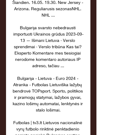
Šiandien. 16.05. 19.30. New Jersey - 
Arizona. Reguliarusis sezonasNHL. 
NHL ...

Bulgarija svarsto nebedrausti 
importuoti Ukrainos grūdus 2023-09-
13 — Išmani Lietuva · Verslo 
sprendimai · Verslo tribūna Kas tai? 
Eksperto Komentare mes tiesiogiai 
nerodome komentaro autoriaus IP 
adreso, tačiau ...

Bulgarija - Lietuva - Euro 2024 - 
Atranka - Futbolas Lietuviška lažybų 
bendrovė TOPsport. Sporto, politikos 
ir pramogų statymai, lažybos gyvai, 
kazino lošimų automatai, lenktynės ir 
stalo lošimai.

Futbolas | tv3.lt Lietuvos nacionalinė 
vyrų futbolo rinktinė penktadienio 