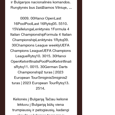
ir Bulgarijos nacionalinės komandos. 
Rungtynės bus žaidžiamos Vilniuje, ...

0009. 00Hanoi OpenLast 
16PoolPoolLast 16Rytoj08. 5510. 
15VallelungaLenktynės 1Formula 4 
Italian ChampionshipFormula 4 Italian 
ChampionshipLenktynės 1Rytoj09. 
30Champions League weeklyUEFA 
Champions LeagueUEFA Champions 
LeagueRytoj10. 3015. 30Hanoi 
OpenKetvirtfinalisPoolPoolKetvirtfinali
sRytoj11. 0015. 30German Darts 
Championship2 turas | 2023 
European TourSmiginisSmiginis2 
turas | 2023 European TourRytoj13. 
2514. 

Kelionės į Bulgariją Tačiau kelionė 
lėktuvu į Bulgariją būtų viena 
trumpiausių ir patogiausių, kadangi 