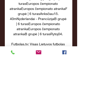
turasEuropos čempionato 
atrankaEuropos čempionato atrankaF 
grupė | 6 turasAnksčiau18. 
40mNyderlandai - PrancūzijaB grupė 
| 6 turasEuropos čempionato 
atrankaEuropos čempionato 
atrankaB grupė | 6 turasRytoj04. 

Futbolas.tv: Visas Lietuvos futbolas 
TIESIOGIAI · LFF TAURĖ · OPTIBET 
A LYGA · OPTIBET PIRMA LYGA · 
LFF TURINYS · MOTERŲ FUTBOLAS 
· VIENUOLIKA +1 · FUTSAL. 
PrisijungtiRegistruotis.

15-ą minutę Lietuvos rinktinės 
sirgalius pradžiugino Edvinas 
Girdvainis, kuris po pakelto kampinio 
atliko tikslų smūgį koja ir išvedė 
lietuvius į priekį – 1:0. Deja, tačiau po 
kelių minučių J. Lasickas sustabdė 