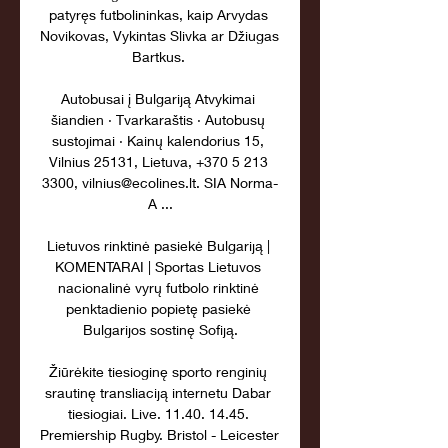
patyręs futbolininkas, kaip Arvydas 
Novikovas, Vykintas Slivka ar Džiugas 
Bartkus. 

Autobusai į Bulgariją Atvykimai 
šiandien · Tvarkaraštis · Autobusų 
sustojimai · Kainų kalendorius 15, 
Vilnius 25131, Lietuva, +370 5 213 
3300, vilnius@ecolines.lt. SIA Norma-
A ...

Lietuvos rinktinė pasiekė Bulgariją | 
KOMENTARAI | Sportas Lietuvos 
nacionalinė vyrų futbolo rinktinė 
penktadienio popietę pasiekė 
Bulgarijos sostinę Sofiją.

Žiūrėkite tiesioginę sporto renginių 
srautinę transliaciją internetu Dabar 
tiesiogiai. Live. 11.40. 14.45. 
Premiership Rugby. Bristol - Leicester 