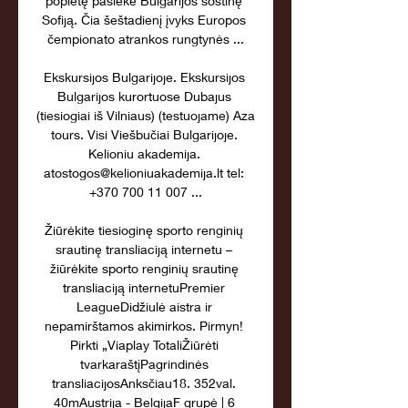
popietę pasiekė Bulgarijos sostinę 
Sofiją. Čia šeštadienį įvyks Europos 
čempionato atrankos rungtynės ...

Ekskursijos Bulgarijoje. Ekskursijos 
Bulgarijos kurortuose Dubajus 
(tiesiogiai iš Vilniaus) (testuojame) Aza 
tours. Visi Viešbučiai Bulgarijoje. 
Kelioniu akademija. 
atostogos@kelioniuakademija.lt tel: 
+370 700 11 007 ...

Žiūrėkite tiesioginę sporto renginių 
srautinę transliaciją internetu – 
žiūrėkite sporto renginių srautinę 
transliaciją internetuPremier 
LeagueDidžiulė aistra ir 
nepamirštamos akimirkos. Pirmyn! 
Pirkti „Viaplay TotaliŽiūrėti 
tvarkaraštįPagrindinės 
transliacijosAnksčiau18. 352val. 
40mAustrija - BelgijaF grupė | 6 