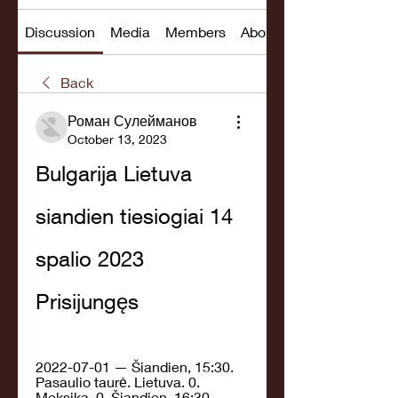
Discussion
Media
Members
About
Back
Роман Сулейманов
October 13, 2023
Bulgarija Lietuva 
siandien tiesiogiai 14 
spalio 2023 
Prisijungęs
2022-07-01 — Šiandien, 15:30. 
Pasaulio taurė. Lietuva. 0. 
Meksika. 0. Šiandien, 16:30 ... 