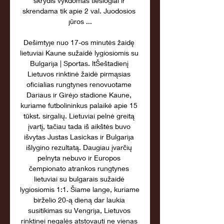
skrydis vykdomas tiesiogiai ir 
skrendama tik apie 2 val. Juodosios 
jūros ...

Dešimtyje nuo 17-os minutės žaidę 
lietuviai Kaune sužaidė lygiosiomis su 
Bulgarija | Sportas. ltŠeštadienį 
Lietuvos rinktinė žaidė pirmąsias 
oficialias rungtynes renovuotame 
Dariaus ir Girėjo stadione Kaune, 
kuriame futbolininkus palaikė apie 15 
tūkst. sirgalių. Lietuviai pelnė greitą 
įvartį, tačiau tada iš aikštės buvo 
išvytas Justas Lasickas ir Bulgarija 
išlygino rezultatą. Daugiau įvarčių 
pelnyta nebuvo ir Europos 
čempionato atrankos rungtynes 
lietuviai su bulgarais sužaidė 
lygiosiomis 1:1. Šiame lange, kuriame 
birželio 20-ą dieną dar laukia 
susitikimas su Vengrija, Lietuvos 
rinktinei negalės atstovauti ne vienas 