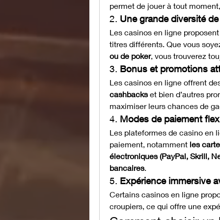
permet de jouer à tout moment, 
2. 
Une grande diversité de
Les casinos en ligne proposent
titres différents. Que vous soy
ou de poker
, vous trouverez to
3. 
Bonus et promotions att
Les casinos en ligne offrent des
cashbacks
 et bien d’autres pr
maximiser leurs chances de ga
4. 
Modes de paiement flex
Les plateformes de casino en l
paiement, notamment 
les carte
électroniques (PayPal, Skrill, N
bancaires
.
5. 
Expérience immersive av
Certains casinos en ligne prop
croupiers, ce qui offre une expé