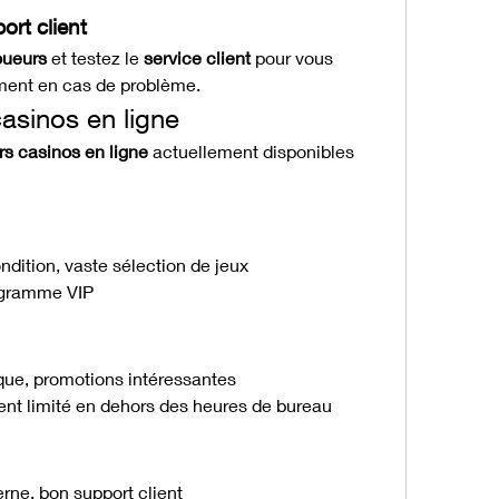
ort client
oueurs
 et testez le 
service client
 pour vous 
ent en cas de problème.
casinos en ligne
rs casinos en ligne
 actuellement disponibles 
dition, vaste sélection de jeux
ogramme VIP
que, promotions intéressantes
ient limité en dehors des heures de bureau
rne, bon support client