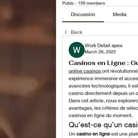
Public
·
159 members
Discussion
Media
Back
Work Detail apex
March 26, 2025
Casinos en Ligne : G
online casinos 
ont révolutionné
expérience immersive et access
avancées technologiques, il est
casino directement depuis un o
Dans cet article, nous explorer
avantages, les critères de sélect
casinos en ligne du moment.
Qu’est-ce qu’un casi
Un 
casino en ligne
 est une plat