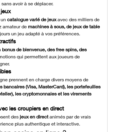
sans avoir à se déplacer.
 jeux
 un 
catalogue varié de jeux
 avec des milliers de 
ez amateur de 
machines à sous, de jeux de table 
ujours un jeu adapté à vos préférences.
ractifs
 
bonus de bienvenue, des free spins, des 
omotions qui permettent aux joueurs de 
gner.
ibles
igne prennent en charge divers moyens de 
s bancaires (Visa, MasterCard), les portefeuilles 
eteller), les cryptomonnaies et les virements 
ec les croupiers en direct
osent des 
jeux en direct
 animés par de vrais 
rience plus authentique et interactive.