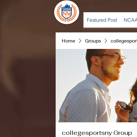
Featured Post
NCAA
Home
Groups
collegespor
collegesportsny Group