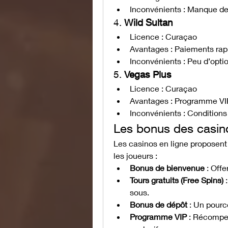
Inconvénients : Manque de 
4. 
Wild Sultan
Licence : Curaçao
Avantages : Paiements rapi
Inconvénients : Peu d’opt
5. 
Vegas Plus
Licence : Curaçao
Avantages : Programme VIP 
Inconvénients : Conditions
Les bonus des casino
Les casinos en ligne proposent d
les joueurs :
Bonus de bienvenue
 : Off
Tours gratuits (Free Spins)
 
sous.
Bonus de dépôt
 : Un pour
Programme VIP
 : Récompen