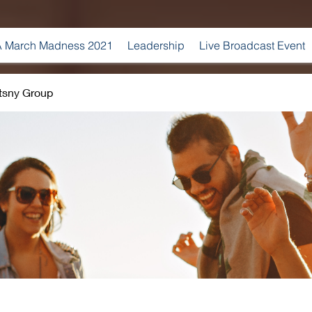
 March Madness 2021
Leadership
Live Broadcast Event
tsny Group