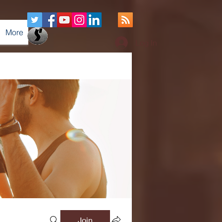
More
Log In
Join