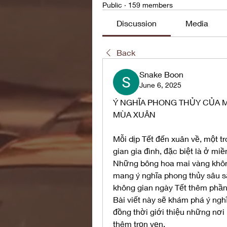
Public
·
159 members
Discussion
Media
Back
Snake Boon
June 6, 2025
Ý NGHĨA PHONG THỦY CỦA M
MÙA XUÂN
Mỗi dịp Tết đến xuân về, một t
gian gia đình, đặc biệt là ở mi
Những bông hoa mai vàng khôn
mang ý nghĩa phong thủy sâu s
không gian ngày Tết thêm phầ
Bài viết này sẽ khám phá ý nghĩ
đồng thời giới thiệu những nơi
thêm trọn vẹn.