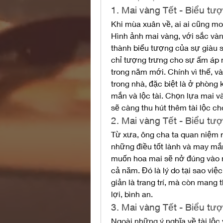
1. Mai vàng Tết - Biểu tượ
Khi mùa xuân về, ai ai cũng m
Hình ảnh mai vàng, với sắc vàng
thành biểu tượng của sự giàu 
chỉ tượng trưng cho sự ấm áp m
trong năm mới. Chính vì thế, và
trong nhà, đặc biệt là ở phòng
mắn và lộc tài. Chọn lựa mai v
sẽ càng thu hút thêm tài lộc ch
2. Mai vàng Tết - Biểu t
Từ xưa, ông cha ta quan niệm r
những điều tốt lành và may mắn
muốn hoa mai sẽ nở đúng vào n
cả năm. Đó là lý do tại sao vi
giản là trang trí, mà còn mang
lợi, bình an.
3. Mai vàng Tết - Biểu tư
Ngoài những ý nghĩa về tài lộc