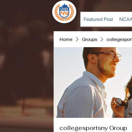
Featured Post
NCAA
Home
Groups
collegespor
collegesportsny Group