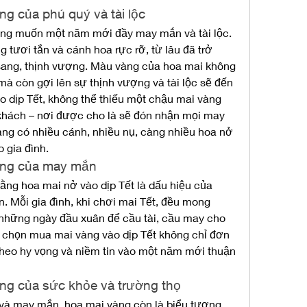
ng của phú quý và tài lộc
ong muốn một năm mới đầy may mắn và tài lộc. 
 tươi tắn và cánh hoa rực rỡ, từ lâu đã trở 
sang, thịnh vượng. Màu vàng của hoa mai không 
à còn gợi lên sự thịnh vượng và tài lộc sẽ đến 
o dịp Tết, không thể thiếu một chậu mai vàng 
 khách – nơi được cho là sẽ đón nhận mọi may 
àng có nhiều cánh, nhiều nụ, càng nhiều hoa nở 
o gia đình.
ượng của may mắn
ằng hoa mai nở vào dịp Tết là dấu hiệu của 
. Mỗi gia đình, khi chơi mai Tết, đều mong 
hững ngày đầu xuân để cầu tài, cầu may cho 
ệc chọn mua mai vàng vào dịp Tết không chỉ đơn 
 theo hy vọng và niềm tin vào một năm mới thuận 
ợng của sức khỏe và trường thọ
 và may mắn, hoa mai vàng còn là biểu tượng 