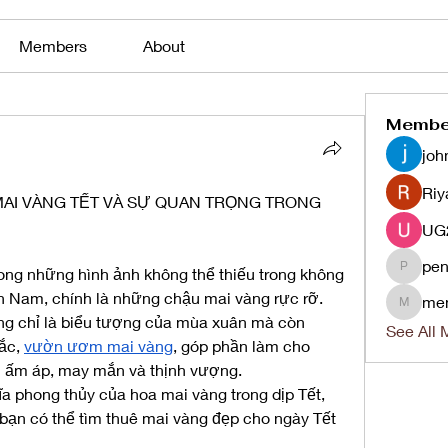
Members
About
Membe
joh
Riy
AI VÀNG TẾT VÀ SỰ QUAN TRỌNG TRONG 
pen
rong những hình ảnh không thể thiếu trong không 
penjaha
ền Nam, chính là những chậu mai vàng rực rỡ. 
me
menlico
g chỉ là biểu tượng của mùa xuân mà còn 
See All 
ắc, 
vườn ươm mai vàng
, góp phần làm cho 
n ấm áp, may mắn và thịnh vượng.
a phong thủy của hoa mai vàng trong dịp Tết, 
 bạn có thể tìm thuê mai vàng đẹp cho ngày Tết 