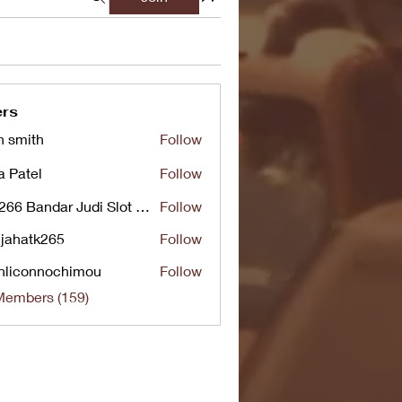
rs
n smith
Follow
a Patel
Follow
UG266 Bandar Judi Slot Online Live RTP Slot Gacor Tertinggi
Follow
jahatk265
Follow
tk265
nliconnochimou
Follow
nnochimou
Members (159)