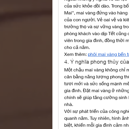
của sức khỏe dồi dào. Trong bốn
Mai", mai vàng đứng vào hàng c
của con người. Vẻ oai vệ và ki
trường thọ và sự vững vàng tro
phòng khách vào dịp Tết cũng 
viên trong gia đình, đồng thời m
cho cả năm.
Xem thêm: 
phôi mai vàng bến t
4. Ý nghĩa phong thủy củ
Một chậu mai vàng không chỉ ma
cân bằng năng lượng phong thủ
tươi mới và sức sống mạnh mẽ,
gia đình. Đặt mai vàng ở những 
chính sẽ giúp tăng cường sinh k
nhà.
Với sự phát triển của công ngh
quanh năm. Tuy nhiên, hình ảnh
biệt, khiến mỗi gia đình cảm n