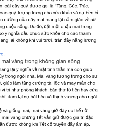
 loài cây quý, được gọi là "Tùng, Cúc, Trúc, 
ao quý, tượng trưng cho sức khỏe và sự bền bỉ 
ên cường của cây mai mang lại cảm giác về sự 
ng cuộc sống. Do đó, đặt một chậu mai trong 
có ý nghĩa cầu chúc sức khỏe cho các thành 
ang lại không khí vui tươi, tràn đầy năng lượng 
re
.
a mai vàng trong không gian sống
ng lại ý nghĩa về mặt tinh thần mà còn giúp 
y trong ngôi nhà. Mai vàng tượng trưng cho sự 
 giúp làm tăng cường tài lộc và may mắn cho 
vị trí như phòng khách, bàn thờ tổ tiên hay cửa 
hí, đem lại sự hài hòa và thịnh vượng cho ngôi 
ệ và giống mai, mai vàng giờ đây có thể nở 
 mai vàng chưng Tết vẫn giữ được giá trị đặc 
hận được không khí Tết cổ truyền đầy ấm áp, 