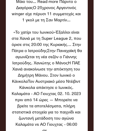
Μάιο του... Read more Πάρντο ο 
ΔιαγόραςΟ 28χρονος Αργεντινός 
winger είχε πέρυσι 11 συμμετοχές και 
1 γκολ με τη Σαν Μαρτίν... 

«Το χατίρι του Ιωνικού»Έξαλλοι είναι 
στα Χανιά με τη Super League 2, που 
όρισε στις 20:00 της Κυριακής… Στην 
Πάτρα ο ΙατρούδηςΣτην Παναχαϊκή θα 
αγωνίζεται τη νέα σεζόν ο Γιάννης 
Ιατρούδης. Χανιώτης ο ΜάνοςΗ ΠΑΕ 
Χανιά ανακοίνωσε την απόκτηση του 
Δημήτρη Μάνου. Στον Ιωνικό ο 
ΚάνκολαΤον Αυστριακό μέσο Ντέιβιντ 
Κάνκολα απέκτησε ο Ιωνικός. 
Καλαμάτα - ΑΟ Γιουχτας 02. 10. 2023 
πριν από 14 ώρες — Μπορείτε να 
βρείτε τα αποτελέσματα, πλήρη 
στατιστικά στοιχεία για το παιχνίδι και 
ζωντανή μετάδοση του αγώνα 
Καλαμάτα vs ΑΟ Γιουχτας - 06:00 
σε... 
