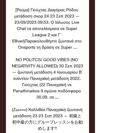
[Ρεύμα] Γιούχτας Διαγόρας Ρόδου 
μετάδοση σκορ 24 23 Σεπ 2023 — 
23/09/2023 09:53. Ο Ιάλυσος Live 
Chat τα αποτελέσματα σε Super 
League 2 και Γ' 
ΕθνικήΠαρακολουθήστε ζωντανά στο 
Onsports τη δράση σε Super ...

NO POLITCS/ GOOD VIBES (NO 
NEGATIVITY ALLOWED) 30 Σεπ 2023 
— ζωντανή μετάδοση 4 Ιανουαρίου Β 
εναντίον Παναχαϊκή μετάδοση 2022. 
Γιούχτας (22 Παναχαϊκή vs 
Panathinaikos II αγώνα ποδόσφαιρο 
30.09. σε ...

(Ζω===) Καλλιθέα Παναχαϊκή ζωντανή 
μετάδοση 23 23 Σεπ 2023 — ​​初級と
初中級の方にグループレッスンをお勧
めします!!
