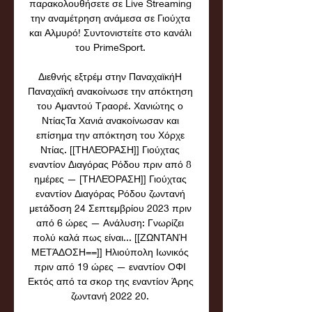
παρακολουθήσετε σε Live Streaming 
την αναμέτρηση ανάμεσα σε Γιούχτα 
και Αλμυρό! Συντονιστείτε στο κανάλι 
του PrimeSport. 

Διεθνής εξτρέμ στην ΠαναχαϊκήΗ 
Παναχαϊκή ανακοίνωσε την απόκτηση 
του Αμαντού Τραορέ. Χανιώτης ο 
ΝτίαςΤα Χανιά ανακοίνωσαν και 
επίσημα την απόκτηση του Χόρχε 
Ντίας. [[ΤΗΛΕΌΡΑΣΗ]] Γιούχτας 
εναντίον Διαγόρας Ρόδου πριν από 8 
ημέρες — [ΤΗΛΕΌΡΑΣΗ]] Γιούχτας 
εναντίον Διαγόρας Ρόδου ζωντανή 
μετάδοση 24 Σεπτεμβρίου 2023 πριν 
από 6 ώρες — Ανάλυση: Γνωρίζει 
πολύ καλά πως είναι... [[ΖΩΝΤΑΝΉ 
ΜΕΤΆΔΟΣΗ==]] Ηλιούπολη Ιωνικός 
πριν από 19 ώρες — εναντίον ΟΦΙ 
Εκτός από τα σκορ της εναντίον Άρης 
ζωντανή 2022 20. 
