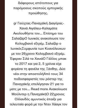
διάφορους ιστότοπους για 
παρόμοιους σκοπούς εμπορικής 
προώθησης. 

gr Γιούχτας-Παναχαϊκή Διαγόρας-
Χανιά Αιγάλεω-Καλαμάτα 
Ακολουθήστε τον... Επίσημο του 
ΣαλαζάρΟ Ιωνικός ανακοίνωσε τον 
Κολομβιανό εξτρέμ. Σαλαζάρ ο 
ΙωνικόςΣυμφωνία των Κυανόλευκων 
με τον 26χρονο Κολομβιανό εξτρέμ. 
Έφεραν Σιλά τα ΧανιάΟ Γάλλος μπακ 
το 2017 και για 2, 5 χρόνια είχε 
φορέσει τη φανέλα της Ξάνθης. Δύο 
νέοι στην αποστολήΑπό τους 34 
ποδοσφαιριστές του ρόστερ της 
Παναχαϊκής επελέγησαν 21 για το 
ματς με τον... Read more Ανακοίνωσε 
Μούλντερ η ΠαναχαϊκήΟ 22χρονος 
Ολλανδός αμυντικός έπαιξε για 
τελευταία φορά με την Ντεν Χάαγκ τον 