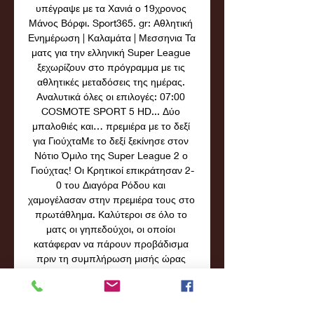
υπέγραψε με τα Χανιά ο 19χρονος 
Μάνος Βόρφι. Sport365. gr: Αθλητική 
Ενημέρωση | Καλαμάτα | Μεσσηνια Τα 
ματς για την ελληνική Super League 
ξεχωρίζουν στο πρόγραμμα με τις 
αθλητικές μεταδόσεις της ημέρας. 
Αναλυτικά όλες οι επιλογές: 07:00 
COSMOTE SPORT 5 HD... Δύο 
μπαλοθιές και… πρεμιέρα με το δεξί 
για ΓιούχταΜε το δεξί ξεκίνησε στον 
Νότιο Όμιλο της Super League 2 ο 
Γιούχτας! Οι Κρητικοί επικράτησαν 2-
0 του Διαγόρα Ρόδου και 
χαμογέλασαν στην πρεμιέρα τους στο 
πρωτάθλημα. Καλύτεροι σε όλο το 
ματς οι γηπεδούχοι, οι οποίοι 
κατάφεραν να πάρουν προβάδισμα 
πριν τη συμπλήρωση μισής ώρας 
αγώνα. Ήταν το 29ο λεπτό όταν ο 
Αλεξόπουλος σκόραρε με καρφωτή 
κεφαλιά για να γράψει το 1-0, σκορ το 