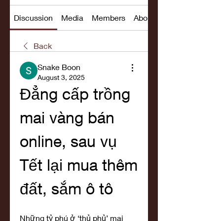
Discussion
Media
Members
About
Back
Snake Boon
August 3, 2025
Đẳng cấp trồng 
mai vàng bán 
online, sau vụ 
Tết lại mua thêm 
đất, sắm ô tô
Những tỷ phú ở ‘thủ phủ’ mai 