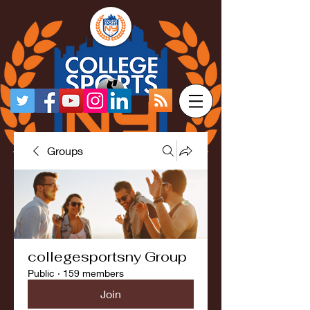
Groups
collegesportsny Group
Public
·
159 members
Join