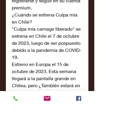
registrarse y seguir en su cuenta 
premium.
¿Cuándo se estrena Culpa mía 
en Chile?
"Culpa mía carnage liberado" se 
estrena en Chile el 7 de octubre 
de 2023, luego de ser pospuesto 
debido a la pandemia de COVID-
19.
Estreno en Europa el 15 de 
octubre de 2023. Esta semana 
llegará a la pantalla grande en 
Chilea. pero ¿También estará en 
plataformas?
Culpa mía es una secuela de 
Culpa mía de 2018 que lleva a la 
gran pantalla las aventuras de 
uno de los archienemigos más 
peligrosos de Spider-man de 