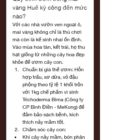
vàng Huế kỳ công đến mức 
nào?
Với các nhà vườn ven ngoại ô, 
mai vàng không chỉ là thú chơi 
mà còn là kế sinh nhai ổn định. 
Vào mùa hoa tàn, kết trái, họ thu 
hạt giống từ những cây hoa đẹp 
khỏe để ươm cây con.
Chuẩn bị giá thể ươm: Hỗn 
hợp trấu, sơ dừa, vỏ đậu 
phộng theo tỷ lệ 1 khối trộn 
với 1kg chế phẩm vi sinh 
Trichoderma Bima (Công ty 
CP Bình Điền - MeKong) để 
đảm bảo sạch bệnh, kích 
thích nảy mầm tốt.
Chăm sóc cây con:
Khi cây nảy mầm, bón phân 