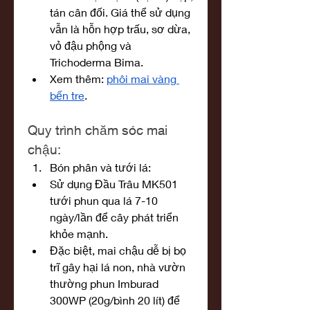
tán cân đối. Giá thể sử dụng 
vẫn là hỗn hợp trấu, sơ dừa, 
vỏ đậu phộng và 
Trichoderma Bima.
Xem thêm: 
phôi mai vàng 
bến tre
.
Quy trình chăm sóc mai 
chậu:
Bón phân và tưới lá:
Sử dụng Đầu Trâu MK501 
tưới phun qua lá 7-10 
ngày/lần để cây phát triển 
khỏe mạnh.
Đặc biệt, mai chậu dễ bị bọ 
trĩ gây hại lá non, nhà vườn 
thường phun Imburad 
300WP (20g/bình 20 lít) để 