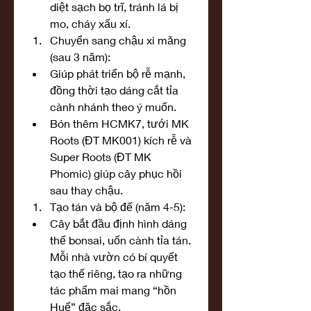
diệt sạch bọ trĩ, tránh lá bị 
mo, cháy xấu xí.
Chuyển sang chậu xi măng 
(sau 3 năm):
Giúp phát triển bộ rễ mạnh, 
đồng thời tạo dáng cắt tỉa 
cành nhánh theo ý muốn.
Bón thêm HCMK7, tưới MK 
Roots (ĐT MK001) kích rễ và 
Super Roots (ĐT MK 
Phomic) giúp cây phục hồi 
sau thay chậu.
Tạo tán và bộ đế (năm 4-5):
Cây bắt đầu định hình dáng 
thế bonsai, uốn cành tỉa tán. 
Mỗi nhà vườn có bí quyết 
tạo thế riêng, tạo ra những 
tác phẩm mai mang “hồn 
Huế” đặc sắc.