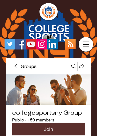
Groups
collegesportsny Group
Public
·
159 members
Join