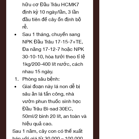
hữu cơ Đầu Trâu HCMK7 
định kỳ 10 ngày/lần, 3 lần 
đầu tiên để cây ổn định bộ 
rễ.
Sau 1 tháng, chuyển sang 
NPK Đầu Trâu 17-15-7+TE, 
Đa năng 17-12-7 hoặc NPK 
30-10-10, hòa tưới theo tỉ lệ 
1kg/200-400 lít nước, cách 
nhau 15 ngày.
Phòng sâu bệnh:
Giai đoạn này lá non dễ bị 
sâu ăn lá tấn công, nhà 
vườn phun thuốc sinh học 
Đầu Trâu Bi-sad 30EC, 
50ml/2 bình 20 lít, an toàn và 
hiệu quả cao.
Sau 1 năm, cây con có thể xuất 
bán với giá từ 30.000 – 100.000 