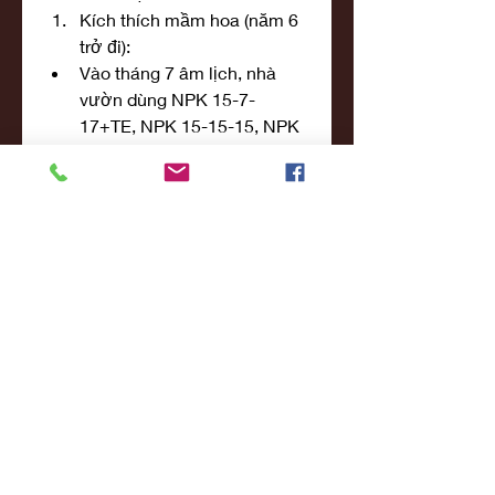
Kích thích mầm hoa (năm 6 
trở đi):
Vào tháng 7 âm lịch, nhà 
vườn dùng NPK 15-7-
17+TE, NPK 15-15-15, NPK 
20-20-15 hoặc D.A.P để nuôi 
mầm hoa.
Phun lá Đầu Trâu MK701, 
Siêu Kali, NPK 6-30-32 giúp 
phân hóa mầm hoa tốt nhất.
Đồng thời phòng trị bệnh 
nấm hồng bằng Validad 
100SL và bệnh thán thư lá 
bằng Prodifad 300EC.
Mai vàng xứ Huế – Hơn cả 
một thú chơi
Để có được một chậu mai vàng 
Huế đẹp, không chỉ cần thời gian 