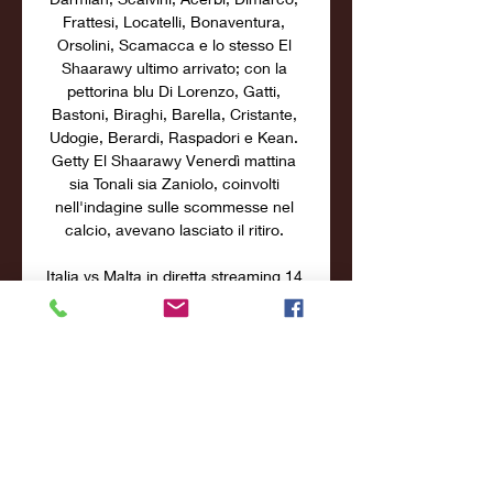
Frattesi, Locatelli, Bonaventura, 
Orsolini, Scamacca e lo stesso El 
Shaarawy ultimo arrivato; con la 
pettorina blu Di Lorenzo, Gatti, 
Bastoni, Biraghi, Barella, Cristante, 
Udogie, Berardi, Raspadori e Kean. 
Getty El Shaarawy Venerdì mattina 
sia Tonali sia Zaniolo, coinvolti 
nell'indagine sulle scommesse nel 
calcio, avevano lasciato il ritiro. 

Italia vs Malta in diretta streaming 14 
ottobre 2023 Segui M 3 ore fa — 
Segui Malta U19 vs Italia U19 risultati, 
statistiche h2h, ultimi risultati, news e 
altre informazioni su Diretta.

Giro d'Italia 2023: diretta live in TV 
Guarda il Giro d'Italia in diretta TV, 
segui gli atleti durante il percorso 
della della corsa rosa e non perderti 