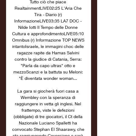
Tutto ciò che piace 
RealtainmentLIVE02:25 L'Aria Che 
Tira - Diario (r) 
InformazioneLIVE03:35 LA7 DOC - 
Nilde Iotti Il Tempo delle Donne 
Cultura e approfondimentoLIVE05:10 
Omnibus (r) Informazione TOP NEWS 
intantoIsraele, le immagini choc delle 
ragazze rapite da Hamas Salvini 
contro la giudice di Catania, Serra: 
"Parla da capo ultras" otto e 
mezzoScanzi e la battuta su Meloni: 
"È diventata wonder woman... 

La gara si giocherà fuori casa a 
Wembley con la speranza di 
raggiungere in vetta gli inglesi. Nel 
frattempo, viste le defezioni 
(obbligate) di tre giocatori, il Ct della 
Nazionale Luciano Spalletti ha 
convocato Stephan El Shaarawy, che 
sta raggiungendo Coverciano e sarà 