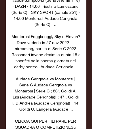
Napoli-Sampdoria (Serie A femminile) 
- DAZN · 14.00 Triestina-Lumezzane 
(Serie C) - SKY SPORT (canale 251) · 
14.00 Monterosi-Audace Cerignola 
(Serie C) - ...

Monterosi Foggia oggi, Sky o Eleven? 
Dove vederla in 27 nov 2022 — 
streaming, partita di Serie C 2022 
Rossoneri invece decimi a quota 18 e 
sconfitti nella scorsa giornata nel 
derby contro l'Audace Cerignola ...

Audace Cerignola vs Monterosi | 
Serie C Audace Cerignola vs 
Monterosi | Serie C ; 86'. Gol di A. 
Ligi (Audace Cerignola)! ; 47'. Gol di 
F. D'Andrea (Audace Cerignola)! ; 44'. 
Gol di C. Langella (Audace ...

CLICCA QUI PER FILTRARE PER 
SQUADRA O COMPETIZIONESu 