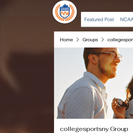
Featured Post
NCAA
Home
Groups
collegespor
collegesportsny Group