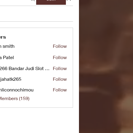
rs
n smith
Follow
a Patel
Follow
UG266 Bandar Judi Slot Online Live RTP Slot Gacor Tertinggi
Follow
jahatk265
Follow
tk265
nliconnochimou
Follow
nnochimou
Members (159)