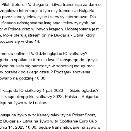
Pilot, Betclic TV. Bułgaria - Litwa transmisja za darmo 
egółowe informacje o tym czy transmisja Bułgaria - 
rzez kanały telewizyjne i serwisy internetowe. Dla 
ication udostępniamy listę stacji telewizyjnych, na 
v w Polsce oraz w innych krajach. Udostępniana jest 
 które oferują stream online Bułgaria - Litwa, ktory 
pocznie się w dniu 14. 

 meczu online i TV. Gdzie oglądać IO siatkarzy? 
ria to spotkanie turnieju kwalifikacyjnego do Igrzysk 
użyna musiała się namęczyć w sobotniej inauguracji 
lny poranek polskiego czasu? Początek spotkania 
owano na godzinę 10:00. 

fikacje do IO siatkarzy 1 paź 2023 — Gdzie oglądać? 
ifikacje olimpijskie siatkarzy 2023, Polska – Bułgaria: 
sja na żywo w tv i online.

smisja na żywo w tv Kanały telewizyjne Polsat Sport, 
 Bułgaria - Litwa na żywo w tv. Spotkanie Euro Cup 
w dniu 14. 2023 18:00, będzie transmitowane na żywo w 