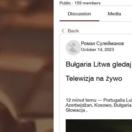
Public
·
159 members
Discussion
Media
Back
Роман Сулейманов
October 14, 2023
Bułgaria Litwa gledaj
Telewizja na żywo
12 minut temu — Portugalia Lu
Azerbejdżan, Kosowo, Bułgari
Słowacja .