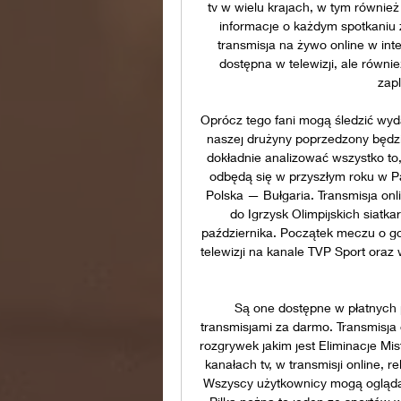
tv w wielu krajach, w tym również
informacje o każdym spotkaniu z 
transmisja na żywo online w inte
dostępna w telewizji, ale równie
zap
Oprócz tego fani mogą śledzić wyda
naszej drużyny poprzedzony będzie
dokładnie analizować wszystko to, 
odbędą się w przyszłym roku w Par
Polska — Bułgaria. Transmisja onlin
do Igrzysk Olimpijskich siatka
października. Początek meczu o go
telewizji na kanale TVP Sport oraz 
Są one dostępne w płatnych p
transmisjami za darmo. Transmisja
rozgrywek jakim jest Eliminacje M
kanałach tv, w transmisji online, 
Wszyscy użytkownicy mogą oglądać