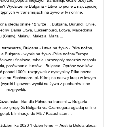
śród najpopularniejszych transmisji. Gdzie obejrzeć 
ne? Wydarzenie Bułgaria - Litwa to jedne z najczęściej 
pnych w transmisjach na żywo w tv i online. 

na gledaj online 12 wrze ... Bułgaria, Burundi, Chile, 
echy, Dania Litwa, Luksemburg, Łotwa, Macedonia 
(Chiny), Malawi, Malezja, Malta ...

, terminarze, Bułgaria - Litwa na żywo - Piłka nożna, 
 Bułgaria - wyniki na żywo -Piłka nożna/Europa. 
ęściowe i finałowe, tabele i szczegóły meczów zespołu 
tki, porównania kursów - Bułgaria. Oprócz wyników 
ić ponad 1000+ rozgrywek z dyscypliny Piłka nożna 
cie na Flashscore. pl. Kliknij na nazwę kraju w lewym 
 (wyniki Ligowem wyniki na żywo z pucharów inne 
rozgrywki). 

chstan Irlandia Północna transmi ... Bulgaria 
narz grupy G: Bułgaria vs. Czarnogóra oglądaj online 
go.pl. Eliminacje do ME / Kazachstan ...

ździernika 2023 1 dzień temu — Austria Belgia gledaj 