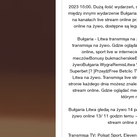
2023 18:00. Dużą ilość wydarzeń, 
między innymi wydarzenie Bułgaria 
na kanałach live stream online pr
online na żywo, dostępne są lega
Bułgaria - Litwa transmisja na 
transmisja na żywo. Gdzie ogląda
online, sport live w interne
meczówBonusy bukmacherskieBuk
żywoBułgaria WygraRemisLitwa W
Superbet [? ]PrzejdźFree Betclic T
Litwa na żywo. Transmisja live st
stronie każdego dnia możesz znaleźć
stream online. Gdzie oglądać mec
którym 
Bułgaria Litwa gledaj na żywo 14 
żywo online 13/ 11 godzin temu — 
stream online z
Transmisja TV: Polsat Sport, Eleve