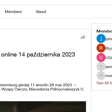
Members
About
Membe
joh
Riy
 online 14 października 2023 
pen
penjaha
me
menlico
See All 
ksemburg gledaj 11 wrześn 26 mar 2023 — 
a, Wyspy Owcze, Macedonia Północnakoszyk 5: 