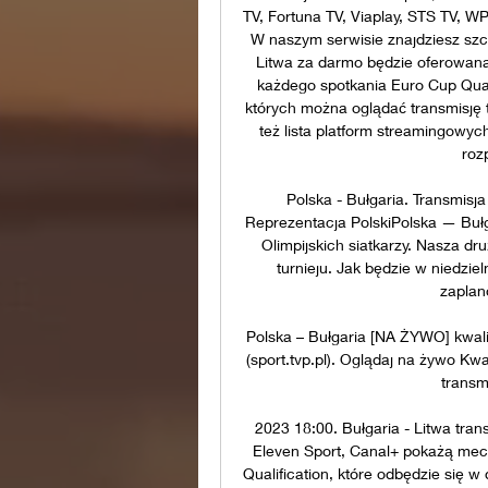
TV, Fortuna TV, Viaplay, STS TV, WP 
W naszym serwisie znajdziesz szcz
Litwa za darmo będzie oferowana p
każdego spotkania Euro Cup Qualif
których można oglądać transmisję t
też lista platform streamingowych,
roz
Polska - Bułgaria. Transmisja
Reprezentacja PolskiPolska — Bułga
Olimpijskich siatkarzy. Nasza dr
turnieju. Jak będzie w niedzie
zaplan
Polska – Bułgaria [NA ŻYWO] kwali
(sport.tvp.pl). Oglądaj na żywo Kwal
transmi
2023 18:00. Bułgaria - Litwa tran
Eleven Sport, Canal+ pokażą mecz
Qualification, które odbędzie się 