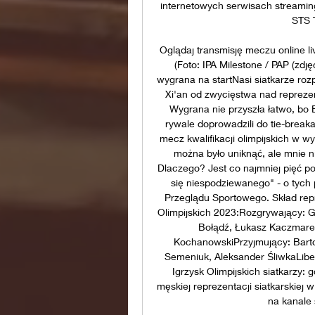
internetowych serwisach streaming
STS T
Oglądaj transmisję meczu online liv
(Foto: IPA Milestone / PAP (zdj
wygrana na startNasi siatkarze rozp
Xi'an od zwycięstwa nad reprezent
Wygrana nie przyszła łatwo, bo B
rywale doprowadzili do tie-break
mecz kwalifikacji olimpijskich w wy
można było uniknąć, ale mnie ni
Dlaczego? Jest co najmniej pięć p
się niespodziewanego" - o tych
Przeglądu Sportowego. Skład repre
Olimpijskich 2023:Rozgrywający: G
Bołądź, Łukasz Kaczmarek
KochanowskiPrzyjmujący: Barto
Semeniuk, Aleksander ŚliwkaLiber
Igrzysk Olimpijskich siatkarzy
męskiej reprezentacji siatkarskiej 
na kanale 