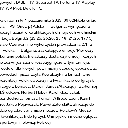
owych: LVBET TV, Superbet TV, Fortuna TV, Viaplay, 
V, WP Pilot, Betclic TV. 

e stream i tv. 1 października 2023, 09:02Nikola Grbić 
ęcia) - PS. Onet. pl)Polska — Bułgaria: wymęczona 
oczęli udział w kwalifikacjach olimpijskich w chińskim 
acją Belgii 3:2 (23:25, 25:20, 25:16, 21:25, 17:15). 
iało-Czerwoni nie wykorzystali prowadzenia 2:1, a 
a. Polska — Bułgaria: zaskakujące emocje"Pierwszy 
konaniu polskich siatkarzy dostarczył emocji, których 
e zdziwi już żadne rozstrzygnięcie w tym turnieju. 
owodów, dla których powinniśmy częściej spodziewać 
 powodach pisze Edyta Kowalczyk na łamach Onet 
zentacji Polski siatkarzy na kwalifikacje do Igrzysk 
rzegorz Łomacz, Marcin JanuszAtakujący: Bartłomiej 
Środkowi: Norbert Huber, Karol Kłos, Jakub 
sz Bednorz, Tomasz Fornal, Wilfredo Leon, Kamil 
o: Jakub Popiwczak, Paweł ZatorskiKwalifikacje do 
: gdzie oglądać transmisje meczów Polaków? Mecze 
w kwalifikacjach do Igrzysk Olimpijskich można oglądać 
sportowym Telewizji Polskiej. 
