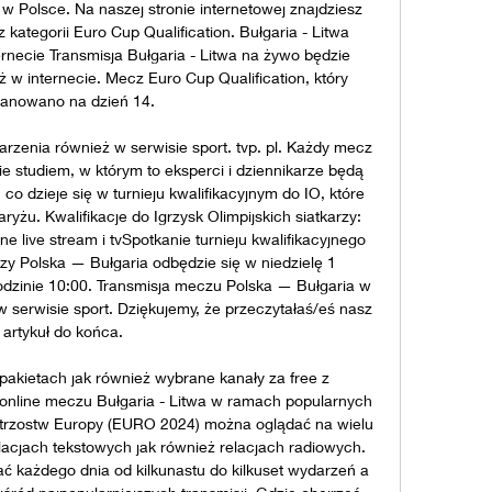
 w Polsce. Na naszej stronie internetowej znajdziesz 
kategorii Euro Cup Qualification. Bułgaria - Litwa 
rnecie Transmisja Bułgaria - Litwa na żywo będzie 
ż w internecie. Mecz Euro Cup Qualification, który 
lanowano na dzień 14. 

rzenia również w serwisie sport. tvp. pl. Każdy mecz 
 studiem, w którym to eksperci i dziennikarze będą 
co dzieje się w turnieju kwalifikacyjnym do IO, które 
yżu. Kwalifikacje do Igrzysk Olimpijskich siatkarzy: 
e live stream i tvSpotkanie turnieju kwalifikacyjnego 
rzy Polska — Bułgaria odbędzie się w niedzielę 1 
dzinie 10:00. Transmisja meczu Polska — Bułgaria w 
w serwisie sport. Dziękujemy, że przeczytałaś/eś nasz 
artykuł do końca. 

akietach jak również wybrane kanały za free z 
 online meczu Bułgaria - Litwa w ramach popularnych 
istrzostw Europy (EURO 2024) można oglądać na wielu 
relacjach tekstowych jak również relacjach radiowych. 
 każdego dnia od kilkunastu do kilkuset wydarzeń a 