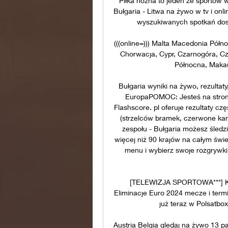
Piłka nożna to jeden ze sportów w
Bułgaria - Litwa na żywo w tv i onli
wyszukiwanych spotkań dostę
(((online=))) Malta Macedonia Północ
Chorwacja, Cypr, Czarnogóra, Cz
Północna, Makau 
Bułgaria wyniki na żywo, rezultaty
EuropaPOMOC: Jesteś na stronie
Flashscore. pl oferuje rezultaty cz
(strzelców bramek, czerwone kar
zespołu - Bułgaria możesz śledz
więcej niż 90 krajów na całym świe
menu i wybierz swoje rozgrywki
[TELEWIZJA SPORTOWA***] Kaza
Eliminacje Euro 2024 mecze i termi
już teraz w Polsatbox
Austria Belgia gledaj na żywo 13 pa