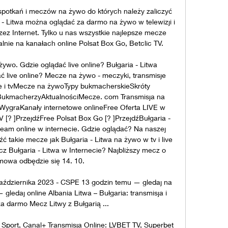
spotkań i meczów na żywo do których należy zaliczyć 
- Litwa można oglądać za darmo na żywo w telewizji i 
zez Internet. Tylko u nas wszystkie najlepsze mecze 
lnie na kanałach online Polsat Box Go, Betclic TV. 

żywo. Gdzie oglądać live online? ﻿Bułgaria - Litwa 
ć live online? Mecze na żywo - meczyki, transmisje 
cie i tvMecze na żywoTypy bukmacherskieSkróty 
macherzyAktualnościMecze. com ﻿Transmisja na 
ygraKanały internetowe onlineFree Oferta LIVE w 
V [? ]PrzejdźFree Polsat Box Go [? ]PrzejdźBułgaria - 
ream online w internecie. Gdzie oglądać? Na naszej 
 takie mecze jak Bułgaria - Litwa na żywo w tv i live 
z Bułgaria - Litwa w Internecie? Najbliższy mecz o 
mowa odbędzie się 14. 10. 

października 2023 - CSPE 13 godzin temu — gledaj na 
gledaj online Albania Litwa – Bułgaria: transmisja i 
a darmo Mecz Litwy z Bułgarią ...

n Sport, Canal+ Transmisja Online: LVBET TV, Superbet 