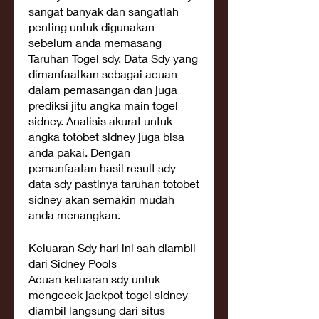
sangat banyak dan sangatlah 
penting untuk digunakan 
sebelum anda memasang 
Taruhan Togel sdy. Data Sdy yang 
dimanfaatkan sebagai acuan 
dalam pemasangan dan juga 
prediksi jitu angka main togel 
sidney. Analisis akurat untuk 
angka totobet sidney juga bisa 
anda pakai. Dengan 
pemanfaatan hasil result sdy 
data sdy pastinya taruhan totobet 
sidney akan semakin mudah 
anda menangkan.
Keluaran Sdy hari ini sah diambil 
dari Sidney Pools
Acuan keluaran sdy untuk 
mengecek jackpot togel sidney 
diambil langsung dari situs 