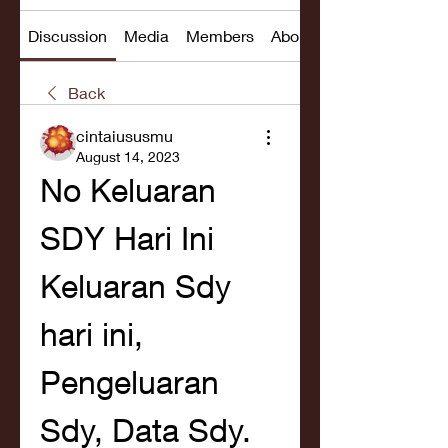
Discussion
Media
Members
About
Back
cintaiususmu
August 14, 2023
No Keluaran 
SDY Hari Ini 
Keluaran Sdy 
hari ini, 
Pengeluaran 
Sdy, Data Sdy.  