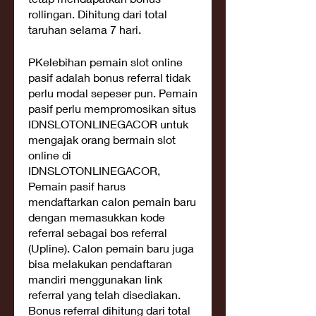
rollingan. Dihitung dari total 
taruhan selama 7 hari.
PKelebihan pemain slot online 
pasif adalah bonus referral tidak 
perlu modal sepeser pun. Pemain 
pasif perlu mempromosikan situs 
IDNSLOTONLINEGACOR untuk 
mengajak orang bermain slot 
online di 
IDNSLOTONLINEGACOR, 
Pemain pasif harus 
mendaftarkan calon pemain baru 
dengan memasukkan kode 
referral sebagai bos referral 
(Upline). Calon pemain baru juga 
bisa melakukan pendaftaran 
mandiri menggunakan link 
referral yang telah disediakan. 
Bonus referral dihitung dari total 