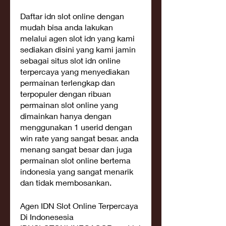
Daftar idn slot online dengan 
mudah bisa anda lakukan 
melalui agen slot idn yang kami 
sediakan disini yang kami jamin 
sebagai situs slot idn online 
terpercaya yang menyediakan 
permainan terlengkap dan 
terpopuler dengan ribuan 
permainan slot online yang 
dimainkan hanya dengan 
menggunakan 1 userid dengan 
win rate yang sangat besar. anda 
menang sangat besar dan juga 
permainan slot online bertema 
indonesia yang sangat menarik 
dan tidak membosankan.
Agen IDN Slot Online Terpercaya 
Di Indonesesia