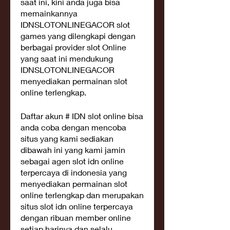
saat ini, kini anda juga bisa 
memainkannya 
IDNSLOTONLINEGACOR slot 
games yang dilengkapi dengan 
berbagai provider slot Online 
yang saat ini mendukung 
IDNSLOTONLINEGACOR 
menyediakan permainan slot 
online terlengkap.
Daftar akun # IDN slot online bisa 
anda coba dengan mencoba 
situs yang kami sediakan 
dibawah ini yang kami jamin 
sebagai agen slot idn online 
terpercaya di indonesia yang 
menyediakan permainan slot 
online terlengkap dan merupakan 
situs slot idn online terpercaya 
dengan ribuan member online 
setiap harinya dan selalu 