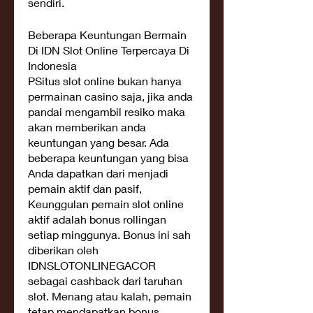
sendiri.
Beberapa Keuntungan Bermain 
Di IDN Slot Online Terpercaya Di 
Indonesia
PSitus slot online bukan hanya 
permainan casino saja, jika anda 
pandai mengambil resiko maka 
akan memberikan anda 
keuntungan yang besar. Ada 
beberapa keuntungan yang bisa 
Anda dapatkan dari menjadi 
pemain aktif dan pasif, 
Keunggulan pemain slot online 
aktif adalah bonus rollingan 
setiap minggunya. Bonus ini sah 
diberikan oleh 
IDNSLOTONLINEGACOR 
sebagai cashback dari taruhan 
slot. Menang atau kalah, pemain 
tetap mendapatkan bonus 