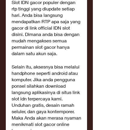
Slot IDN gacor populer dengan 
rtp tinggi yang diupdate setiap 
hari. Anda bisa langsung 
mendapatkan RTP apa saja yang 
gacor di link official IDN slot 
disini. Dimana anda bisa dengan 
mudah mengakses semua 
permainan slot gacor hanya 
dalam satu akun saja.
Selain itu, aksesnya bisa melalui 
handphone seperti android atau 
komputer. Jika anda pengguna 
ponsel silahkan download 
langsung aplikasinya di situs link 
slot idn terpercaya kami. 
Unduhan gratis, desain ramah 
seluler, dan gaya kontemporer. 
Maka Anda akan merasa nyaman 
menikmati slot gacor online 