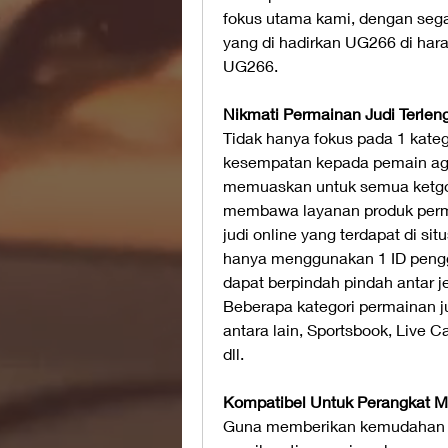
fokus utama kami, dengan segala
yang di hadirkan UG266 di h
UG266.
Nikmati Permainan Judi Terle
Tidak hanya fokus pada 1 kateg
kesempatan kepada pemain aga
memuaskan untuk semua ketgor
membawa layanan produk permai
judi online yang terdapat di situ
hanya menggunakan 1 ID penggun
dapat berpindah pindah antar 
Beberapa kategori permainan ju
antara lain, Sportsbook, Live Ca
dll.
Kompatibel Untuk Perangkat M
Guna memberikan kemudahan le