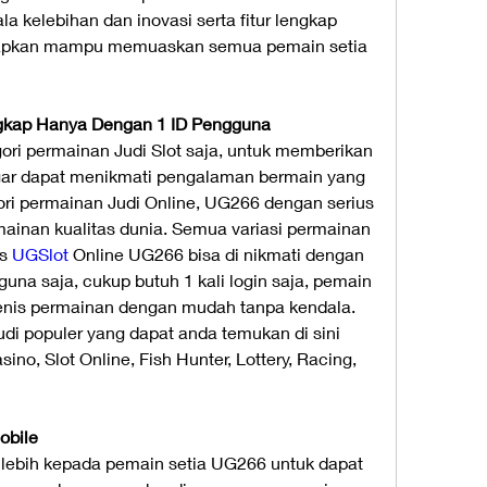
 kelebihan dan inovasi serta fitur lengkap 
arapkan mampu memuaskan semua pemain setia 
ngkap Hanya Dengan 1 ID Pengguna
ori permainan Judi Slot saja, untuk memberikan 
r dapat menikmati pengalaman bermain yang 
i permainan Judi Online, UG266 dengan serius 
nan kualitas dunia. Semua variasi permainan 
s 
UGSlot
 Online UG266 bisa di nikmati dengan 
a saja, cukup butuh 1 kali login saja, pemain 
jenis permainan dengan mudah tanpa kendala. 
di populer yang dapat anda temukan di sini 
sino, Slot Online, Fish Hunter, Lottery, Racing, 
obile
bih kepada pemain setia UG266 untuk dapat 