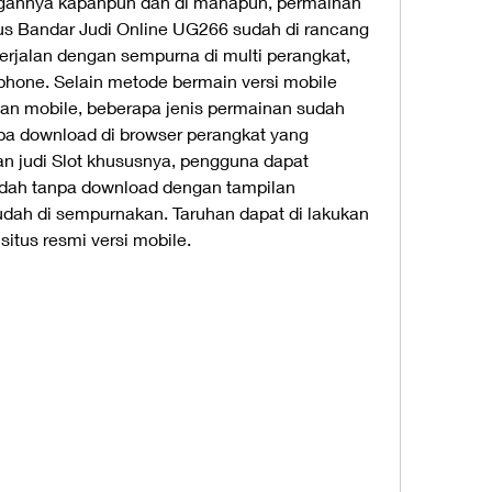
annya kapanpun dan di manapun, permainan 
itus Bandar Judi Online UG266 sudah di rancang 
rjalan dengan sempurna di multi perangkat, 
phone. Selain metode bermain versi mobile 
n mobile, beberapa jenis permainan sudah 
pa download di browser perangkat yang 
n judi Slot khususnya, pengguna dapat 
ah tanpa download dengan tampilan 
dah di sempurnakan. Taruhan dapat di lakukan 
itus resmi versi mobile.