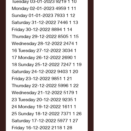
Tuesday 03-01-2023 9219 1 10 
Monday 02-01-2023 4959 1 11 
Sunday 01-01-2023 7933 1 12 
Saturday 31-12-2022 7446 1 13 
Friday 30-12-2022 8894 1 14 
Thursday 29-12-2022 8505 1 15 
Wednesday 28-12-2022 2474 1 
16 Tuesday 27-12-2022 3034 1 
17 Monday 26-12-2022 2690 1 
18 Sunday 25-12-2022 7247 1 19 
Saturday 24-12-2022 9403 1 20 
Friday 23-12-2022 9851 1 21 
Thursday 22-12-2022 5996 1 22 
Wednesday 21-12-2022 5179 1 
23 Tuesday 20-12-2022 9235 1 
24 Monday 19-12-2022 1611 1 
25 Sunday 18-12-2022 7371 1 26 
Saturday 17-12-2022 5977 1 27 
Friday 16-12-2022 2118 1 28 