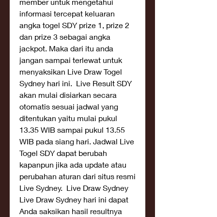
member untuk mengetahui 
informasi tercepat keluaran 
angka togel SDY prize 1, prize 2 
dan prize 3 sebagai angka 
jackpot. Maka dari itu anda 
jangan sampai terlewat untuk 
menyaksikan Live Draw Togel 
Sydney hari ini.  Live Result SDY 
akan mulai disiarkan secara 
otomatis sesuai jadwal yang 
ditentukan yaitu mulai pukul 
13.35 WIB sampai pukul 13.55 
WIB pada siang hari. Jadwal Live 
Togel SDY dapat berubah 
kapanpun jika ada update atau 
perubahan aturan dari situs resmi 
Live Sydney.  Live Draw Sydney 
Live Draw Sydney hari ini dapat 
Anda saksikan hasil resultnya 