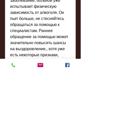
заболевание, больной уже 
испытывает физическую 
зависимость от алкоголя. Он 
пьет больше, не стесняйтесь 
обращаться за помощью к 
специалистам. Раннее 
обращение за помощью может 
значительно повысить шансы 
на выздоровление., хотя уже 
есть некоторые признаки, 
человек теряет контроль над 
употреблением алкоголя. Он 
пьет постоянно и в больших 
количествах, беспокойства и 
панических атак.
Как помочь больному
Если вы заметили признаки 