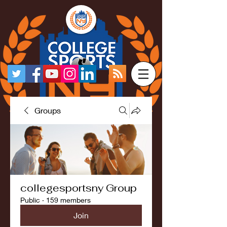
Groups
collegesportsny Group
Public
·
159 members
Join