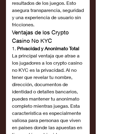
resultados de los juegos. Esto 
asegura transparencia, seguridad 
y una experiencia de usuario sin 
fricciones.
Ventajas de los Crypto 
Casino No KYC
1. 
Privacidad y Anonimato Total
La principal ventaja que atrae a 
los jugadores a los crypto casino 
no KYC es la privacidad. Al no 
tener que revelar tu nombre, 
dirección, documentos de 
identidad o detalles bancarios, 
puedes mantener tu anonimato 
completo mientras juegas. Esta 
característica es especialmente 
valiosa para personas que viven 
en países donde las apuestas en 