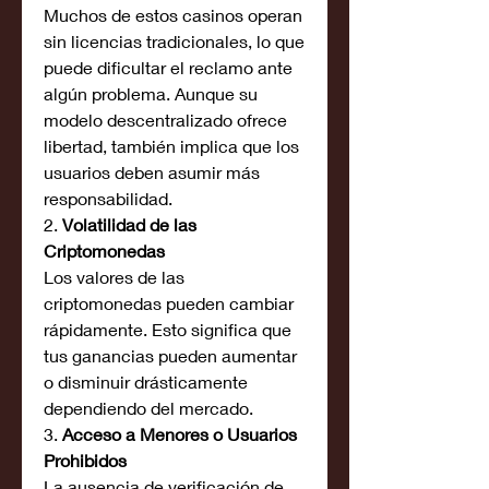
Muchos de estos casinos operan 
sin licencias tradicionales, lo que 
puede dificultar el reclamo ante 
algún problema. Aunque su 
modelo descentralizado ofrece 
libertad, también implica que los 
usuarios deben asumir más 
responsabilidad.
2. 
Volatilidad de las 
Criptomonedas
Los valores de las 
criptomonedas pueden cambiar 
rápidamente. Esto significa que 
tus ganancias pueden aumentar 
o disminuir drásticamente 
dependiendo del mercado.
3. 
Acceso a Menores o Usuarios 
Prohibidos
La ausencia de verificación de 