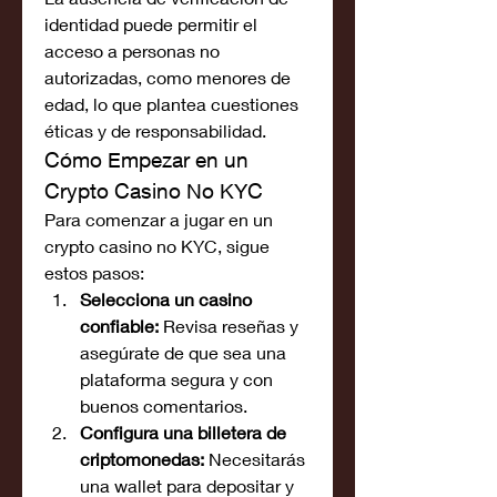
identidad puede permitir el 
acceso a personas no 
autorizadas, como menores de 
edad, lo que plantea cuestiones 
éticas y de responsabilidad.
Cómo Empezar en un 
Crypto Casino No KYC
Para comenzar a jugar en un 
crypto casino no KYC, sigue 
estos pasos:
Selecciona un casino 
confiable:
 Revisa reseñas y 
asegúrate de que sea una 
plataforma segura y con 
buenos comentarios.
Configura una billetera de 
criptomonedas:
 Necesitarás 
una wallet para depositar y 