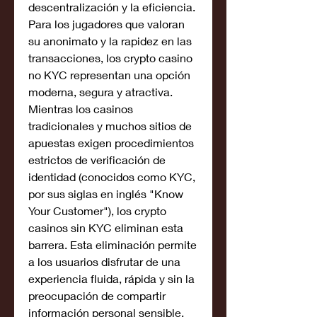
descentralización y la eficiencia. 
Para los jugadores que valoran 
su anonimato y la rapidez en las 
transacciones, los crypto casino 
no KYC representan una opción 
moderna, segura y atractiva.
Mientras los casinos 
tradicionales y muchos sitios de 
apuestas exigen procedimientos 
estrictos de verificación de 
identidad (conocidos como KYC, 
por sus siglas en inglés "Know 
Your Customer"), los crypto 
casinos sin KYC eliminan esta 
barrera. Esta eliminación permite 
a los usuarios disfrutar de una 
experiencia fluida, rápida y sin la 
preocupación de compartir 
información personal sensible.