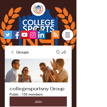
Groups
collegesportsny Group
Public
·
159 members
Join