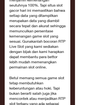
seutuhnya 100%. Tapi situs slot 
gacor hari ini memastikan bahwa 
setiap data yang ditampilkan 
merupakan data yang diambil 
secara tepat dan akurat sehingga 
memunculkan persentase 
kemenangan game slot yang 
sesuai. Gunakanlah bocoran RTP 
Live Slot yang kami sediakan 
dengan bijak dan kami harapkan 
dapat membantu para bettor 
lebih mudah memenangkan 
permainan slot online.
Betul memang semua game slot 
tetap membutuhkan 
keberuntungan atau hoki. Tapi 
bukan berarti salah juga jika 
mencontek atau menjadikan RTP 
slot terbaru yang ada sebagai 