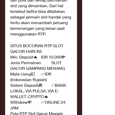
slot yang dimainkan. Dari hal 
tersebut bettor bisa dikatakan 
sebagai pemain slot handal yang 
tentu akan menambah peluang 
kemenangan yang besar saat 
menggunakan RTP.
SITUS BOCORAN RTP SLOT 
GACOR HARI INI
Min. Deposit🔥	IDR 10.000💸
Jenis Permainan	SLOT 
GACOR GAMPANG MENANG
Mata Uang💷	✅IDR 
(Indonesian Rupiah)
Sistem Deposit🎁	✅BANK 
LOKAL, VIA PULSA, VIA E-
WALLET, CRYPTO🔥
Withdraw💸	✅ONLINE 24 
JAM
Pola RTP Slot Gacor Maxwin 