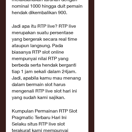
nominal 1000 hingga duit pemain 
hendak dikembalikan 900.
Jadi apa itu RTP live? RTP live 
merupakan suatu persentase 
yang bergerak secara real time 
ataupun langsung. Pada 
biasanya RTP slot online 
mempunyai nilai RTP yang 
berbeda serta hendak berganti 
tiap 1 jam sekali dalam 24jam. 
Jadi, apabila kamu mau menang 
dalam bermain slot harus 
mengenali RTP live slot hari ini 
yang sudah kami sajikan.
Kumpulan Permainan RTP Slot 
Pragmatic Terbaru Hari Ini
Selaku situs RTP live slot 
terakurat kami mempunyai 