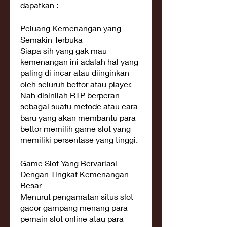
dapatkan :
Peluang Kemenangan yang 
Semakin Terbuka
Siapa sih yang gak mau 
kemenangan ini adalah hal yang 
paling di incar atau diinginkan 
oleh seluruh bettor atau player. 
Nah disinilah RTP berperan 
sebagai suatu metode atau cara 
baru yang akan membantu para 
bettor memilih game slot yang 
memiliki persentase yang tinggi.
Game Slot Yang Bervariasi 
Dengan Tingkat Kemenangan 
Besar
Menurut pengamatan situs slot 
gacor gampang menang para 
pemain slot online atau para 