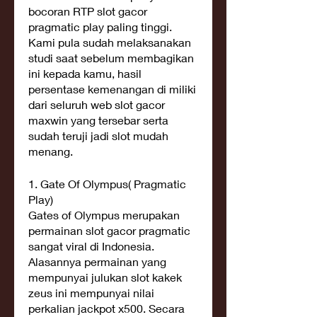
bocoran RTP slot gacor 
pragmatic play paling tinggi. 
Kami pula sudah melaksanakan 
studi saat sebelum membagikan 
ini kepada kamu, hasil 
persentase kemenangan di miliki 
dari seluruh web slot gacor 
maxwin yang tersebar serta 
sudah teruji jadi slot mudah 
menang.
1. Gate Of Olympus( Pragmatic 
Play)
Gates of Olympus merupakan 
permainan slot gacor pragmatic 
sangat viral di Indonesia. 
Alasannya permainan yang 
mempunyai julukan slot kakek 
zeus ini mempunyai nilai 
perkalian jackpot x500. Secara 