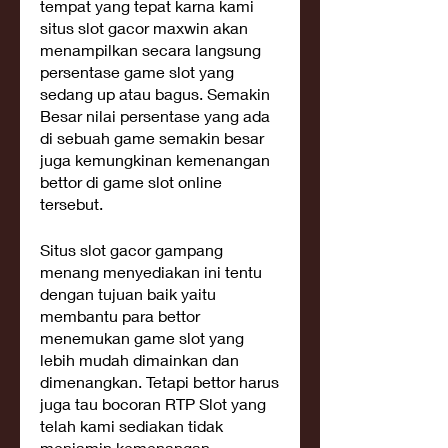
tempat yang tepat karna kami 
situs slot gacor maxwin akan 
menampilkan secara langsung 
persentase game slot yang 
sedang up atau bagus. Semakin 
Besar nilai persentase yang ada 
di sebuah game semakin besar 
juga kemungkinan kemenangan 
bettor di game slot online 
tersebut.
Situs slot gacor gampang 
menang menyediakan ini tentu 
dengan tujuan baik yaitu 
membantu para bettor 
menemukan game slot yang 
lebih mudah dimainkan dan 
dimenangkan. Tetapi bettor harus 
juga tau bocoran RTP Slot yang 
telah kami sediakan tidak 
menjamin kemenangan 