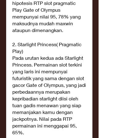
hipotesis RTP slot pragmatic 
Play Gate of Olympus 
mempunyai nilai 95, 78% yang 
maksudnya mudah maxwin 
ataupun dimenangkan.
2. Starlight Princess( Pragmatic 
Play)
Pada urutan kedua ada Starlight 
Princess. Permainan slot terkini 
yang laris ini mempunyai 
futuristik yang sama dengan slot 
gacor Gate of Olympus, yang jadi 
perbedaannya merupakan 
kepribadian starlight diisi oleh 
tuan gadis menawan yang siap 
memanjakan kamu dengan 
jackpotnya. Nilai pada RTP 
permainan ini menggapai 95, 
65%.