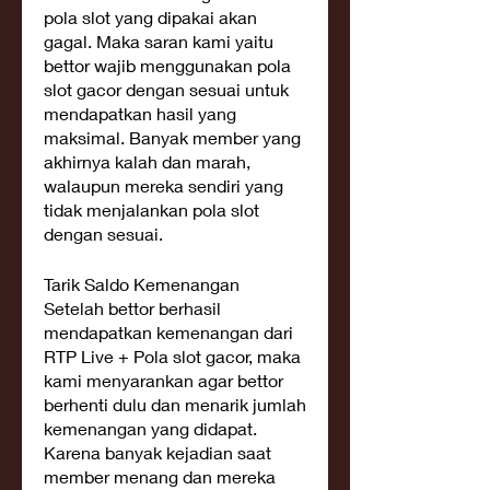
pola slot yang dipakai akan 
gagal. Maka saran kami yaitu 
bettor wajib menggunakan pola 
slot gacor dengan sesuai untuk 
mendapatkan hasil yang 
maksimal. Banyak member yang 
akhirnya kalah dan marah, 
walaupun mereka sendiri yang 
tidak menjalankan pola slot 
dengan sesuai.
Tarik Saldo Kemenangan
Setelah bettor berhasil 
mendapatkan kemenangan dari 
RTP Live + Pola slot gacor, maka 
kami menyarankan agar bettor 
berhenti dulu dan menarik jumlah 
kemenangan yang didapat. 
Karena banyak kejadian saat 
member menang dan mereka 