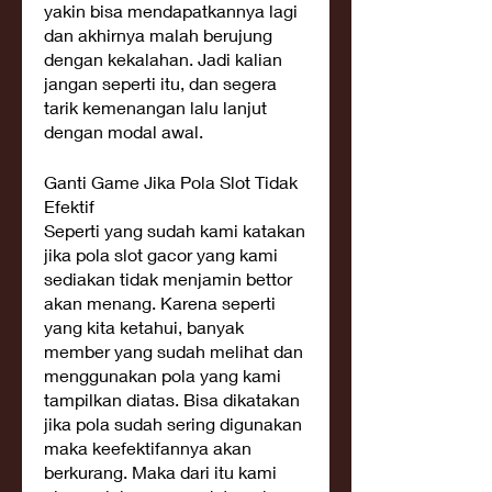
yakin bisa mendapatkannya lagi 
dan akhirnya malah berujung 
dengan kekalahan. Jadi kalian 
jangan seperti itu, dan segera 
tarik kemenangan lalu lanjut 
dengan modal awal.
Ganti Game Jika Pola Slot Tidak 
Efektif
Seperti yang sudah kami katakan 
jika pola slot gacor yang kami 
sediakan tidak menjamin bettor 
akan menang. Karena seperti 
yang kita ketahui, banyak 
member yang sudah melihat dan 
menggunakan pola yang kami 
tampilkan diatas. Bisa dikatakan 
jika pola sudah sering digunakan 
maka keefektifannya akan 
berkurang. Maka dari itu kami 