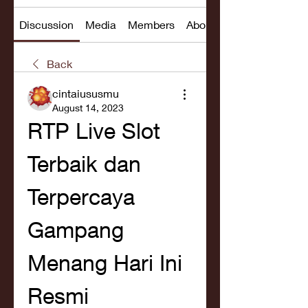
Discussion
Media
Members
About
Back
cintaiususmu
August 14, 2023
RTP Live Slot 
Terbaik dan 
Terpercaya 
Gampang 
Menang Hari Ini 
Resmi