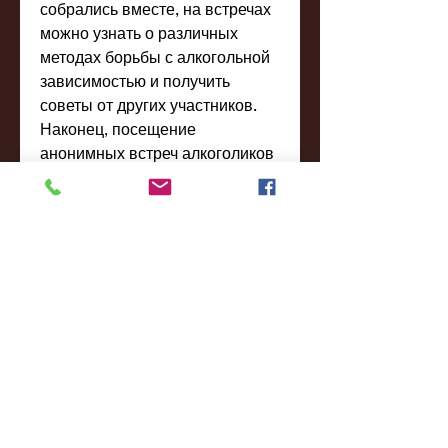
собрались вместе, на встречах 
можно узнать о различных 
методах борьбы с алкогольной 
зависимостью и получить 
советы от других участников. 
Наконец, посещение 
анонимных встреч алкоголиков 
помогает вернуться к здоровой 
жизни и преодолеть свою 
зависимость.
Вывод
Анонимные встречи 
алкоголиков – это отличная 
возможность для тех, где 
каждый может высказать свои 
мысли и получить отклик от 
других участников.